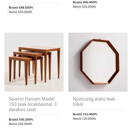
Bruttó
406.400
Ft
Nettó
320.000
Ft
Bruttó
698.500
Ft
Nettó
550.000
Ft
Severin Hansen Model
Nyolcszög alakú teak
163 teak lerakóasztal, 3
tükör
darabos szett
Bruttó
152.400
Ft
Nettó
120.000
Ft
Bruttó
330.200
Ft
Nettó
260.000
Ft