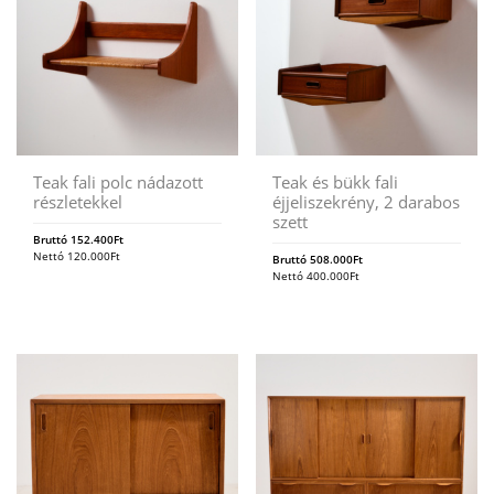
Teak fali polc nádazott
Teak és bükk fali
részletekkel
éjjeliszekrény, 2 darabos
szett
Bruttó
152.400
Ft
Nettó
120.000
Ft
Bruttó
508.000
Ft
Nettó
400.000
Ft