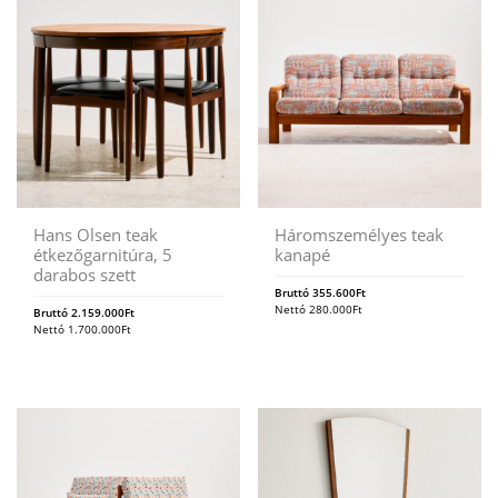
Hans Olsen teak
Háromszemélyes teak
étkezőgarnitúra, 5
kanapé
darabos szett
Bruttó
355.600
Ft
Nettó
280.000
Ft
Bruttó
2.159.000
Ft
Nettó
1.700.000
Ft