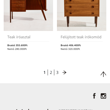
Teak íróasztal
Felújított teak írókomód
Bruttó
355.600
Ft
Bruttó
406.400
Ft
Nettó
280.000
Ft
Nettó
320.000
Ft
1
2
3