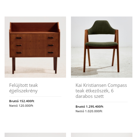
Felújított teak
Kai Kristiansen Compass
éjjeliszekrény
teak étkezőszék, 6
darabos szett
Bruttó
152.400
Ft
Nettó
120.000
Ft
Bruttó
1.295.400
Ft
Nettó
1.020.000
Ft