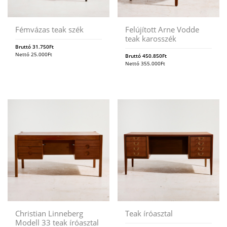
Fémvázas teak szék
Felújított Arne Vodde
teak karosszék
Bruttó
31.750
Ft
Nettó
25.000
Ft
Bruttó
450.850
Ft
Nettó
355.000
Ft
Christian Linneberg
Teak íróasztal
Modell 33 teak íróasztal