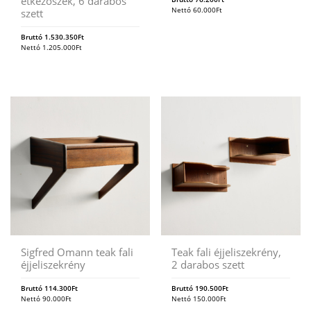
étkezőszék, 6 darabos
Nettó
60.000
Ft
szett
Bruttó
1.530.350
Ft
Nettó
1.205.000
Ft
Sigfred Omann teak fali
Teak fali éjjeliszekrény,
éjjeliszekrény
2 darabos szett
Bruttó
114.300
Ft
Bruttó
190.500
Ft
Nettó
90.000
Ft
Nettó
150.000
Ft