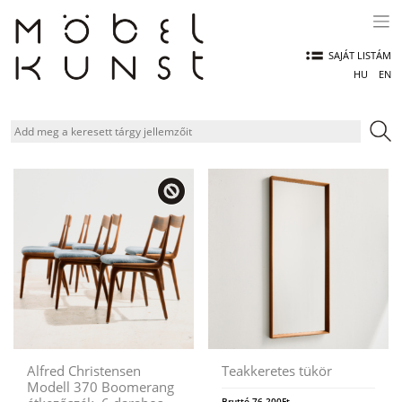
Skip
to
content
SAJÁT LISTÁM
HU
EN
Alfred Christensen
Teakkeretes tükör
Modell 370 Boomerang
Bruttó
76.200
Ft