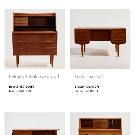
Felújított teak írókomód
Teak íróasztal
Bruttó
457.200
Ft
Bruttó
406.400
Ft
Nettó
360.000
Ft
Nettó
320.000
Ft