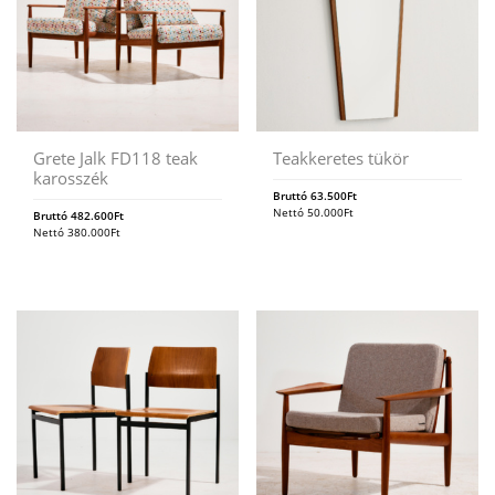
Grete Jalk FD118 teak
Teakkeretes tükör
karosszék
Bruttó
63.500
Ft
Nettó
50.000
Ft
Bruttó
482.600
Ft
Nettó
380.000
Ft