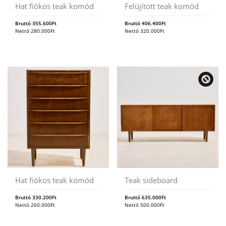
Hat fiókos teak komód
Felújított teak komód
Bruttó
355.600
Ft
Bruttó
406.400
Ft
Nettó
280.000
Ft
Nettó
320.000
Ft
Hat fiókos teak komód
Teak sideboard
Bruttó
330.200
Ft
Bruttó
635.000
Ft
Nettó
260.000
Ft
Nettó
500.000
Ft