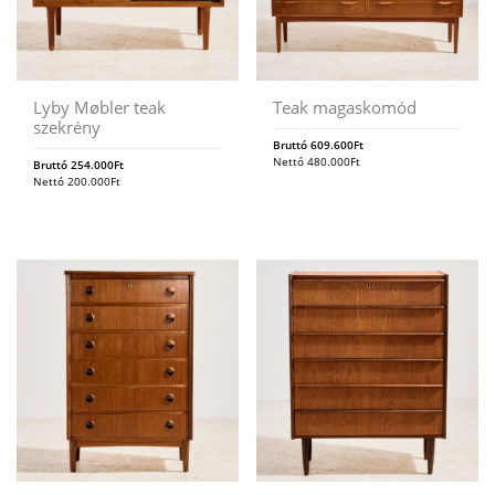
Lyby Møbler teak
Teak magaskomód
szekrény
Bruttó
609.600
Ft
Nettó
480.000
Ft
Bruttó
254.000
Ft
Nettó
200.000
Ft