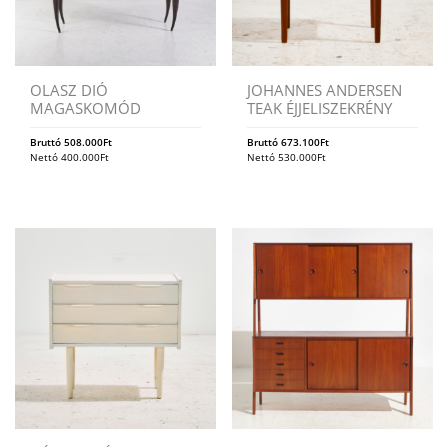
OLASZ DIÓ
JOHANNES ANDERSEN
MAGASKOMÓD
TEAK ÉJJELISZEKRÉNY
Bruttó
508.000
Ft
Bruttó
673.100
Ft
Nettó
400.000
Ft
Nettó
530.000
Ft