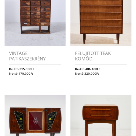
VINTAGE
FELÚJÍTOTT TEAK
PATIKASZEKRÉNY
KOMÓD
Bruttó
215.900
Ft
Bruttó
406.400
Ft
Nettó
170.000
Ft
Nettó
320.000
Ft