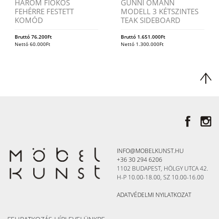
HÁROM FIÓKOS
GUNNI OMANN
FEHÉRRE FESTETT
MODELL 3 KÉTSZINTES
KOMÓD
TEAK SIDEBOARD
Bruttó
76.200
Ft
Bruttó
1.651.000
Ft
Nettó
60.000
Ft
Nettó
1.300.000
Ft
INFO@MOBELKUNST.HU
+36 30 294 6206
1102 BUDAPEST, HÖLGY UTCA 42.
H-P 10.00-18.00, SZ 10.00-16.00
ADATVÉDELMI NYILATKOZAT