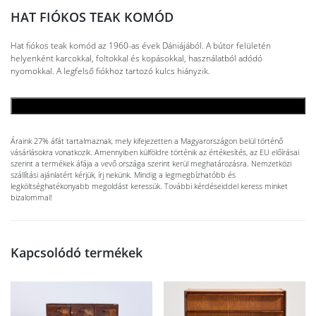
HAT FIÓKOS TEAK KOMÓD
Hat fiókos teak komód az 1960-as évek Dániájából. A bútor felületén
helyenként karcokkal, foltokkal és kopásokkal, használatból adódó
nyomokkal. A legfelső fiókhoz tartozó kulcs hiányzik.
KOSÁRBA TESZEM
Áraink 27% áfát tartalmaznak, mely kifejezetten a Magyarországon belül történő
vásárlásokra vonatkozik. Amennyiben külföldre történik az értékesítés, az EU előírásai
szerint a termékek áfája a vevő országa szerint kerül meghatározásra. Nemzetközi
szállítási ajánlatért kérjük, írj nekünk. Mindig a legmegbízhatóbb és
legköltséghatékonyabb megoldást keressük. További kérdéseiddel keress minket
bizalommal!
Kapcsolódó termékek