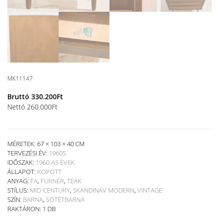
MK11147
Bruttó
330.200
Ft
Nettó
260.000
Ft
MÉRETEK: 67 × 103 × 40 CM
TERVEZÉSI ÉV:
1960S
IDŐSZAK:
1960-AS ÉVEK
ÁLLAPOT:
KOPOTT
ANYAG:
FA
,
FURNÉR
,
TEAK
STÍLUS:
MID-CENTURY
,
SKANDINÁV MODERN
,
VINTAGE
SZÍN:
BARNA
,
SÖTÉTBARNA
RAKTÁRON: 1 DB