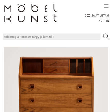
Skip
to
content
SAJÁT LISTÁM
HU
EN