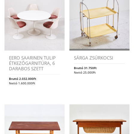
EERO SAARINEN TULIP
SÁRGA ZSÚRKOCSI
ÉTKEZŐGARNITÚRA, 6
DARABOS SZETT
Bruttó
31.750
Ft
Nettó
25.000
Ft
Bruttó
2.032.000
Ft
Nettó
1.600.000
Ft