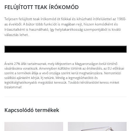
FELÚJÍTOTT TEAK ÍRÓKOMÓD
Teljesen felújított teak írókomód öt fiókkal és kihúzható írófelülettel az 1960-
as évekből. A bútor több funkciót is magában rejt, hiszen komódként és
íróasztalként is használható, így helytakarékosság szempontjából is kiváló
választás lehet.
KOSÁRBA TESZEM
Áraink 27% áfát tartalmaznak, mely kifejezetten a Magyarországon belül történő
vásárlásokra vonatkozik. Amennyiben külföldre történik az értékesítés, az EU előírásai
szerint a termékek áfája a vevő országa szerint kerül meghatározásra. Nemzetközi
szállítási ajánlatért kérjük, írj nekünk. Mindig a legmegbízhatóbb és
legköltséghatékonyabb megoldást keressük. További kérdéseiddel keress minket
bizalommal!
Kapcsolódó termékek