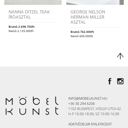
NANNA DITZEL TEAK
GEORGE NELSON
ÍRÓASZTAL
HERMAN MILLER
ASZTAL
Bruttó
2.698.750
Ft
Nettó
2.125.000
Ft
Bruttó
762.000
Ft
Nettó
600.000
Ft
INFO@MOBELKUNST.HU
+36 30 294 6206
1102 BUDAPEST, HÖLGY UTCA 42.
H-P 10.00-18.00, SZ 10.00-16.00
ADATVÉDELMI NYILATKOZAT