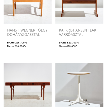
HANS J. WEGNER TÖLGY
KAI KRISTIANSEN TEAK
DOHÁNYZÓASZTAL
VARRÓASZTAL
Bruttó
266.700
Ft
Bruttó
520.700
Ft
Nettó
210.000
Ft
Nettó
410.000
Ft