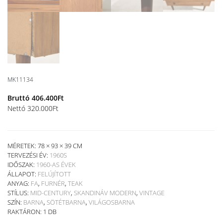
MK11134
Bruttó
406.400
Ft
Nettó
320.000
Ft
MÉRETEK: 78 × 93 × 39 CM
TERVEZÉSI ÉV:
1960S
IDŐSZAK:
1960-AS ÉVEK
ÁLLAPOT:
FELÚJÍTOTT
ANYAG:
FA
,
FURNÉR
,
TEAK
STÍLUS:
MID-CENTURY
,
SKANDINÁV MODERN
,
VINTAGE
SZÍN:
BARNA
,
SÖTÉTBARNA
,
VILÁGOSBARNA
RAKTÁRON: 1 DB