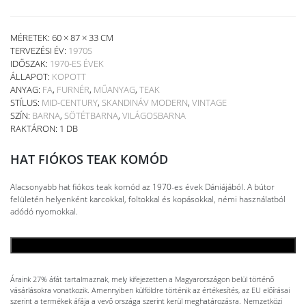
MÉRETEK: 60 × 87 × 33 CM
TERVEZÉSI ÉV:
1970S
IDŐSZAK:
1970-ES ÉVEK
ÁLLAPOT:
KOPOTT
ANYAG:
FA
,
FURNÉR
,
MŰANYAG
,
TEAK
STÍLUS:
MID-CENTURY
,
SKANDINÁV MODERN
,
VINTAGE
SZÍN:
BARNA
,
SÖTÉTBARNA
,
VILÁGOSBARNA
RAKTÁRON: 1 DB
HAT FIÓKOS TEAK KOMÓD
Alacsonyabb hat fiókos teak komód az 1970-es évek Dániájából. A bútor
felületén helyenként karcokkal, foltokkal és kopásokkal, némi használatból
adódó nyomokkal.
KOSÁRBA TESZEM
Áraink 27% áfát tartalmaznak, mely kifejezetten a Magyarországon belül történő
vásárlásokra vonatkozik. Amennyiben külföldre történik az értékesítés, az EU előírásai
szerint a termékek áfája a vevő országa szerint kerül meghatározásra. Nemzetközi