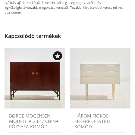
szállítási ajánlatért kérjük, írj nekünk. Mindig a legmegbízhatóbb és
legköltséghatékonyabb megoldást keressük. További kérdéseiddel keress minket
bizalommal!
Kapcsolódó termékek
BØRGE MOGENSEN
HÁROM FIÓKOS
MODELL A 232 / CHINA
FEHÉRRE FESTETT
RÓZSAFA KOMÓD
KOMÓD