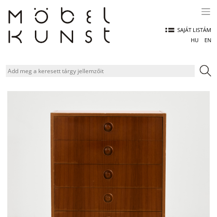
Skip
to
content
SAJÁT LISTÁM
HU
EN