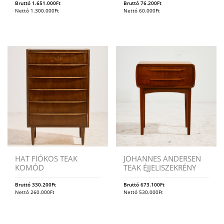
Bruttó
1.651.000
Ft
Bruttó
76.200
Ft
Nettó
1.300.000
Ft
Nettó
60.000
Ft
HAT FIÓKOS TEAK
JOHANNES ANDERSEN
KOMÓD
TEAK ÉJJELISZEKRÉNY
Bruttó
330.200
Ft
Bruttó
673.100
Ft
Nettó
260.000
Ft
Nettó
530.000
Ft