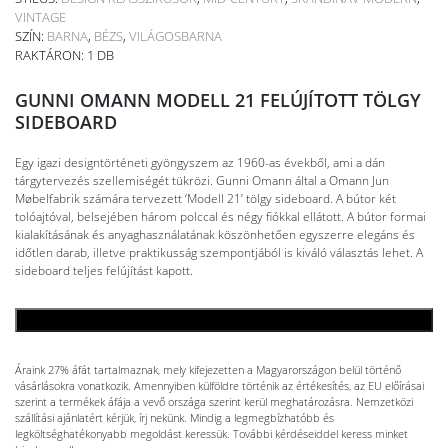
VINTAGE
SZÍN:
BARNA
,
BÉZS
,
VILÁGOSBARNA
RAKTÁRON: 1 DB
GUNNI OMANN MODELL 21 FELÚJÍTOTT TÖLGY
SIDEBOARD
Egy igazi designtörténeti gyöngyszem az 1960-as évekből, ami a dán
tárgytervezés szellemiségét tükrözi. Gunni Omann által a Omann Jun
Møbelfabrik számára tervezett ‘Modell 21’ tölgy sideboard. A bútor két
tolóajtóval, belsejében három polccal és négy fiókkal ellátott. A bútor formai
kialakításának és anyaghasználatának köszönhetően egyszerre elegáns és
időtlen darab, illetve praktikusság szempontjából is kiváló választás lehet. A
sideboard teljes felújítást kapott.
KOSÁRBA TESZEM
Áraink 27% áfát tartalmaznak, mely kifejezetten a Magyarországon belül történő
vásárlásokra vonatkozik. Amennyiben külföldre történik az értékesítés, az EU előírásai
szerint a termékek áfája a vevő országa szerint kerül meghatározásra. Nemzetközi
szállítási ajánlatért kérjük, írj nekünk. Mindig a legmegbízhatóbb és
legköltséghatékonyabb megoldást keressük. További kérdéseiddel keress minket