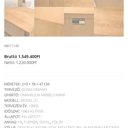
MK11146
Bruttó
1.549.400
Ft
Nettó
1.220.000
Ft
MÉRETEK: 210 × 78 × 47 CM
TERVEZŐ:
GUNNI OMANN
GYÁRTÓ:
OMANN JUN MØBELFABRIK
MODELL:
MODEL 21
TERVEZÉSI ÉV:
1960S
IDŐSZAK:
1960-AS ÉVEK
ÁLLAPOT:
FELÚJÍTOTT
ANYAG:
FA
,
FURNÉR
,
TEXTIL
,
TÖLGY
STÍLUS:
DESIGN KLASSZIKUSOK
,
MID-CENTURY
,
SKANDINÁV MODERN
,