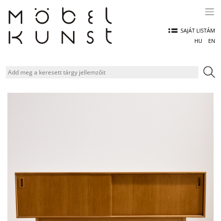
Skip
to
content
SAJÁT LISTÁM
HU
EN