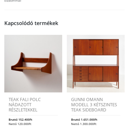
bizalommal!
Kapcsolódó termékek
TEAK FALI POLC
GUNNI OMANN
NÁDAZOTT
MODELL 3 KÉTSZINTES
RÉSZLETEKKEL
TEAK SIDEBOARD
Bruttó
152.400
Ft
Bruttó
1.651.000
Ft
Nettó
120.000
Ft
Nettó
1.300.000
Ft