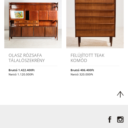
OLASZ RÓZSAFA
FELÚJÍTOTT TEAK
TÁLALÓSZEKRÉNY
KOMÓD
Bruttó
1.422.400
Ft
Bruttó
406.400
Ft
Nettó
1.120.000
Ft
Nettó
320.000
Ft