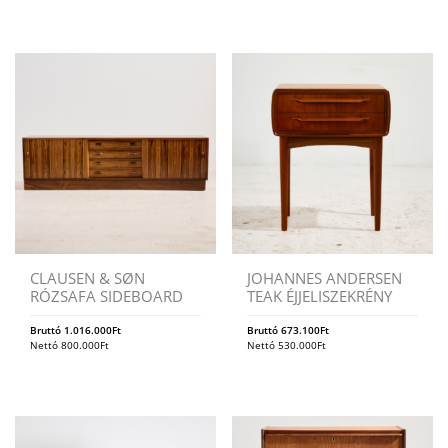
CLAUSEN & SØN
JOHANNES ANDERSEN
RÓZSAFA SIDEBOARD
TEAK ÉJJELISZEKRÉNY
Bruttó
1.016.000
Ft
Bruttó
673.100
Ft
Nettó
800.000
Ft
Nettó
530.000
Ft