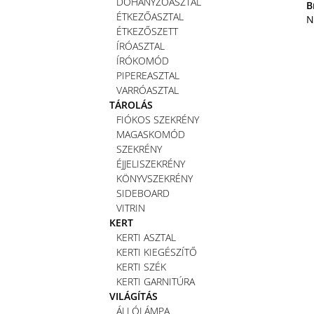
DOHÁNYZÓASZTAL
B
ÉTKEZŐASZTAL
N
ÉTKEZŐSZETT
ÍRÓASZTAL
ÍRÓKOMÓD
PIPEREASZTAL
VARRÓASZTAL
TÁROLÁS
FIÓKOS SZEKRÉNY
MAGASKOMÓD
SZEKRÉNY
ÉJJELISZEKRÉNY
KÖNYVSZEKRÉNY
SIDEBOARD
VITRIN
KERT
KERTI ASZTAL
KERTI KIEGÉSZÍTŐ
KERTI SZÉK
KERTI GARNITÚRA
VILÁGÍTÁS
ÁLLÓLÁMPA