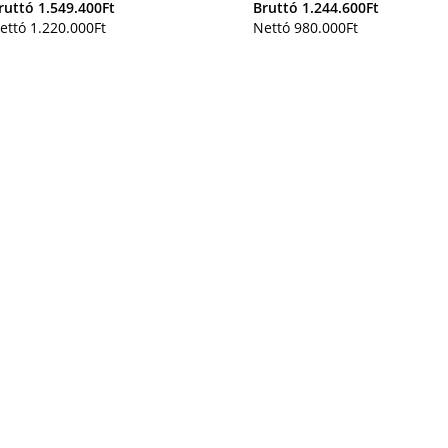
ruttó
1.549.400
Ft
Bruttó
1.244.600
Ft
ettó
1.220.000
Ft
Nettó
980.000
Ft