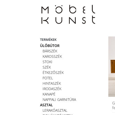
Skip
to
content
TERMÉKEK
ÜLŐBÚTOR
BÁRSZÉK
KAROSSZÉK
STOKI
SZÉK
ÉTKEZŐSZÉK
FOTEL
HINTASZÉK
IRODASZÉK
KANAPÉ
NAPPALI GARNITÚRA
G
ASZTAL
f
LERAKÓASZTAL