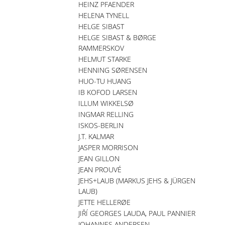
HEINZ PFAENDER
HELENA TYNELL
HELGE SIBAST
HELGE SIBAST & BØRGE
RAMMERSKOV
HELMUT STARKE
HENNING SØRENSEN
HUO-TU HUANG
IB KOFOD LARSEN
ILLUM WIKKELSØ
INGMAR RELLING
ISKOS-BERLIN
J.T. KALMAR
JASPER MORRISON
JEAN GILLON
JEAN PROUVÉ
JEHS+LAUB (MARKUS JEHS & JÜRGEN
LAUB)
JETTE HELLERØE
JIŘÍ GEORGES LAUDA, PAUL PANNIER
JOHANNES ANDERSEN