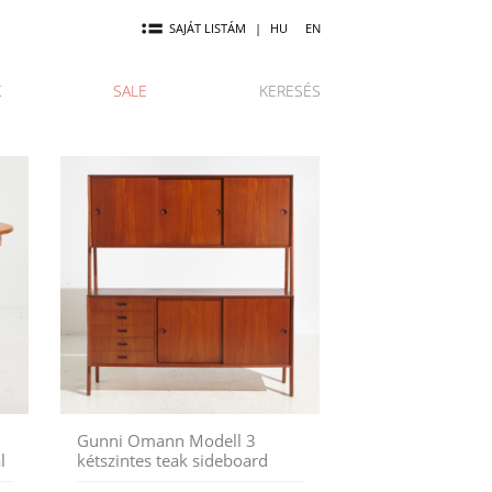
SAJÁT LISTÁM
|
HU
EN
K
SALE
KERESÉS
Gunni Omann Modell 3
l
kétszintes teak sideboard