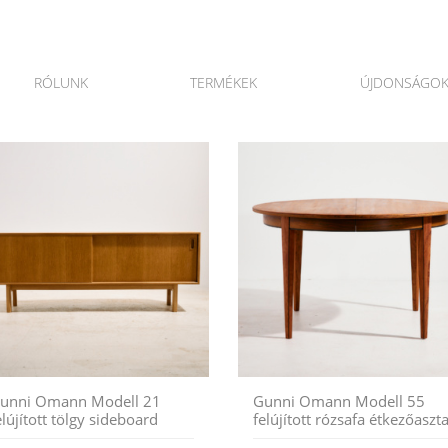
RÓLUNK
TERMÉKEK
ÚJDONSÁGO
unni Omann Modell 21
Gunni Omann Modell 55
elújított tölgy sideboard
felújított rózsafa étkezőaszta