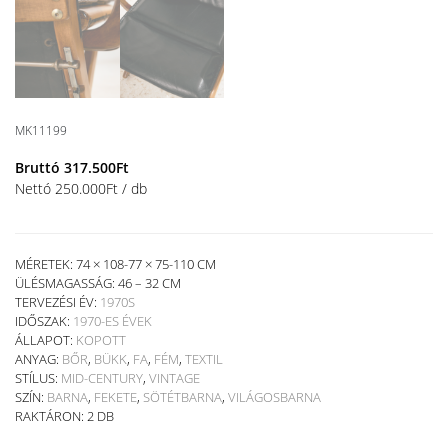
MK11199
Bruttó
317.500
Ft
Nettó
250.000
Ft
/ db
MÉRETEK: 74 × 108-77 × 75-110 CM
ÜLÉSMAGASSÁG:
46 – 32 CM
TERVEZÉSI ÉV:
1970S
IDŐSZAK:
1970-ES ÉVEK
ÁLLAPOT:
KOPOTT
ANYAG:
BŐR
,
BÜKK
,
FA
,
FÉM
,
TEXTIL
STÍLUS:
MID-CENTURY
,
VINTAGE
SZÍN:
BARNA
,
FEKETE
,
SÖTÉTBARNA
,
VILÁGOSBARNA
RAKTÁRON: 2 DB