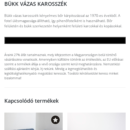
BÜKK VÁZAS KAROSSZÉK
Bükk vázas karosszék kényelmes bőr kárpitozással az 1970-es évekből. A
fotel ülésmagassága állítható, így pihenőfotelként is használható. Bőr
felületén és bükk szerkezetén helyenként felületi karcokkal és kopásokkal.
KOSÁRBA TESZEM
Áraink 27% áfát tartalmaznak, mely kifejezetten a Magyarországon belül történő
vásárlásokra vonatkozik. Amennyiben külföldre történik az értékesítés, az EU előírásai
szerint a termékek áfája a vevő országa szerint kerül meghatározásra. Nemzetközi
szállítási ajánlatért kérjük, írj nekünk. Mindig a legmegbízhatóbb és
legköltséghatékonyabb megoldást keressük. További kérdéseiddel keress minket
bizalommal!
Kapcsolódó termékek