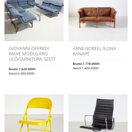
GIOVANNI OFFREDI
ARNE NORELL ILONA
WAVE MODULÁRIS
KANAPÉ
ÜLŐGARNITÚRA SZETT
Bruttó
1.778.000
Ft
Nettó
1.400.000
Ft
Bruttó
7.620.000
Ft
Nettó
6.000.000
Ft