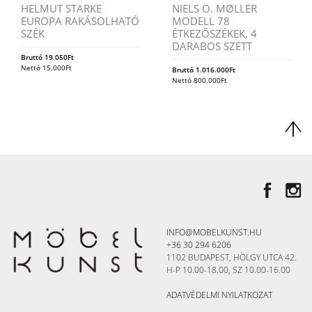
HELMUT STARKE
NIELS O. MØLLER
EUROPA RAKÁSOLHATÓ
MODELL 78
SZÉK
ÉTKEZŐSZÉKEK, 4
DARABOS SZETT
Bruttó
19.050
Ft
Nettó
15.000
Ft
Bruttó
1.016.000
Ft
Nettó
800.000
Ft
INFO@MOBELKUNST.HU
+36 30 294 6206
1102 BUDAPEST, HÖLGY UTCA 42.
H-P 10.00-18.00, SZ 10.00-16.00
ADATVÉDELMI NYILATKOZAT