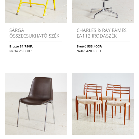
SÁRGA
CHARLES & RAY EAMES
ÖSSZECSUKHATÓ SZÉK
EA112 IRODASZÉK
Bruttó
31.750
Ft
Bruttó
533.400
Ft
Nettó
25.000
Ft
Nettó
420.000
Ft