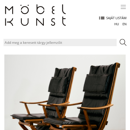
Skip
to
content
SAJÁT LISTÁM
HU
EN