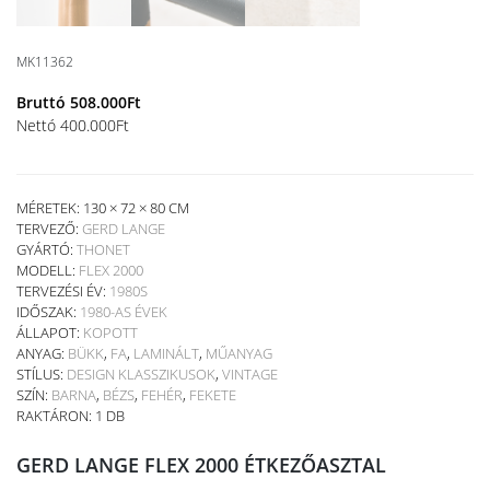
MK11362
Bruttó
508.000
Ft
Nettó
400.000
Ft
MÉRETEK: 130 × 72 × 80 CM
TERVEZŐ:
GERD LANGE
GYÁRTÓ:
THONET
MODELL:
FLEX 2000
TERVEZÉSI ÉV:
1980S
IDŐSZAK:
1980-AS ÉVEK
ÁLLAPOT:
KOPOTT
ANYAG:
BÜKK
,
FA
,
LAMINÁLT
,
MŰANYAG
STÍLUS:
DESIGN KLASSZIKUSOK
,
VINTAGE
SZÍN:
BARNA
,
BÉZS
,
FEHÉR
,
FEKETE
RAKTÁRON: 1 DB
GERD LANGE FLEX 2000 ÉTKEZŐASZTAL