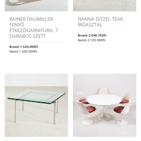
RAINER DAUMILLER
NANNA DITZEL TEAK
FENYŐ
ÍRÓASZTAL
ÉTKEZŐGARNITÚRA, 7
DARABOS SZETT
Bruttó
2.698.750
Ft
Nettó
2.125.000
Ft
Bruttó
1.524.000
Ft
Nettó
1.200.000
Ft