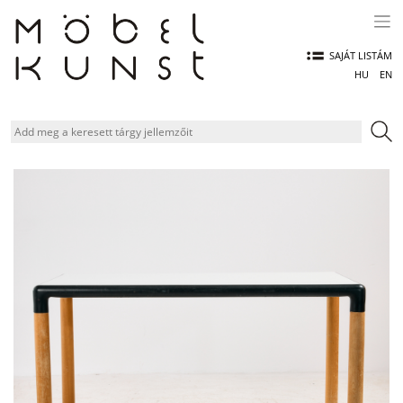
Skip
to
content
SAJÁT LISTÁM
HU
EN