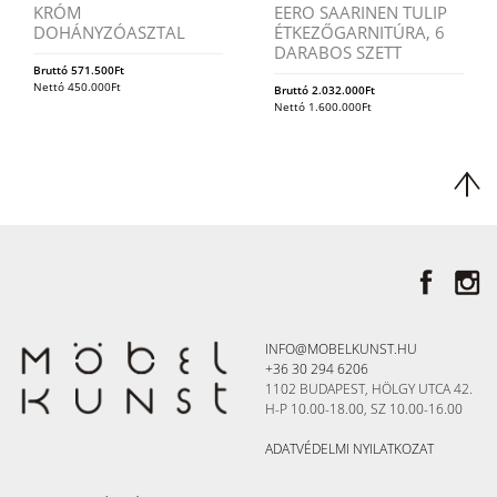
KRÓM
EERO SAARINEN TULIP
DOHÁNYZÓASZTAL
ÉTKEZŐGARNITÚRA, 6
DARABOS SZETT
Bruttó
571.500
Ft
Nettó
450.000
Ft
Bruttó
2.032.000
Ft
Nettó
1.600.000
Ft
INFO@MOBELKUNST.HU
+36 30 294 6206
1102 BUDAPEST, HÖLGY UTCA 42.
H-P 10.00-18.00, SZ 10.00-16.00
ADATVÉDELMI NYILATKOZAT