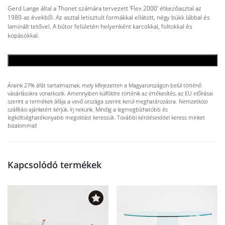
Gerd Lange által a Thonet számára tervezett ‘Flex 2000’ étkezőasztal az
1980-as évekből. Az asztal letisztult formákkal ellátott, négy bükk lábbal és
laminált tetővel. A bútor felületén helyenként karcokkal, foltokkal és
kopásokkal.
KOSÁRBA TESZEM
Áraink 27% áfát tartalmaznak, mely kifejezetten a Magyarországon belül történő
vásárlásokra vonatkozik. Amennyiben külföldre történik az értékesítés, az EU előírásai
szerint a termékek áfája a vevő országa szerint kerül meghatározásra. Nemzetközi
szállítási ajánlatért kérjük, írj nekünk. Mindig a legmegbízhatóbb és
legköltséghatékonyabb megoldást keressük. További kérdéseiddel keress minket
bizalommal!
Kapcsolódó termékek