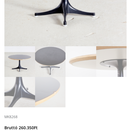
MK8268
Bruttó
260.350
Ft