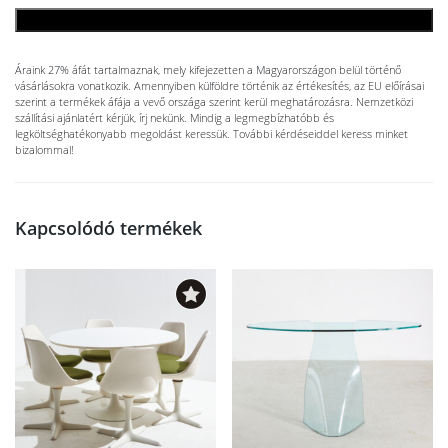
KOSÁRBA TESZEM
Áraink 27% áfát tartalmaznak, mely kifejezetten a Magyarországon belül történő
vásárlásokra vonatkozik. Amennyiben külföldre történik az értékesítés, az EU előírásai
szerint a termékek áfája a vevő országa szerint kerül meghatározásra. Nemzetközi
szállítási ajánlatért kérjük, írj nekünk. Mindig a legmegbízhatóbb és
legköltséghatékonyabb megoldást keressük. További kérdéseiddel keress minket
bizalommal!
Kapcsolódó termékek