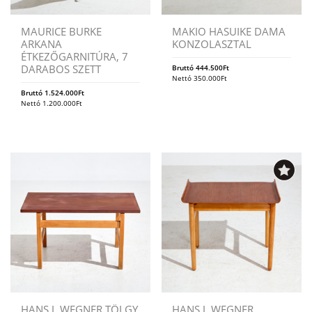
MAURICE BURKE
MAKIO HASUIKE DAMA
ARKANA
KONZOLASZTAL
ÉTKEZŐGARNITÚRA, 7
DARABOS SZETT
Bruttó
444.500
Ft
Nettó
350.000
Ft
Bruttó
1.524.000
Ft
Nettó
1.200.000
Ft
HANS J. WEGNER TÖLGY
HANS J. WEGNER