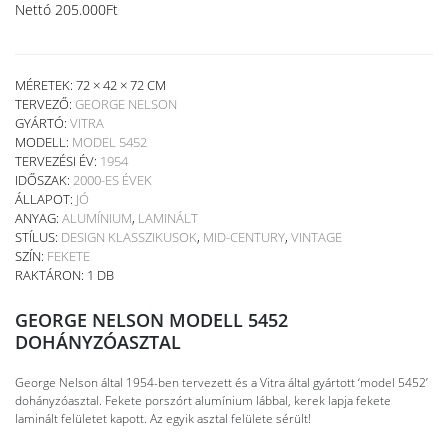
Nettó
205.000
Ft
MÉRETEK: 72 × 42 × 72 CM
TERVEZŐ:
GEORGE NELSON
GYÁRTÓ:
VITRA
MODELL:
MODEL 5452
TERVEZÉSI ÉV:
1954
IDŐSZAK:
2000-ES ÉVEK
ÁLLAPOT:
JÓ
ANYAG:
ALUMÍNIUM
,
LAMINÁLT
STÍLUS:
DESIGN KLASSZIKUSOK
,
MID-CENTURY
,
VINTAGE
SZÍN:
FEKETE
RAKTÁRON: 1 DB
GEORGE NELSON MODELL 5452
DOHÁNYZÓASZTAL
George Nelson által 1954-ben tervezett és a Vitra által gyártott ‘model 5452’
dohányzóasztal. Fekete porszórt alumínium lábbal, kerek lapja fekete
laminált felületet kapott. Az egyik asztal felülete sérült!