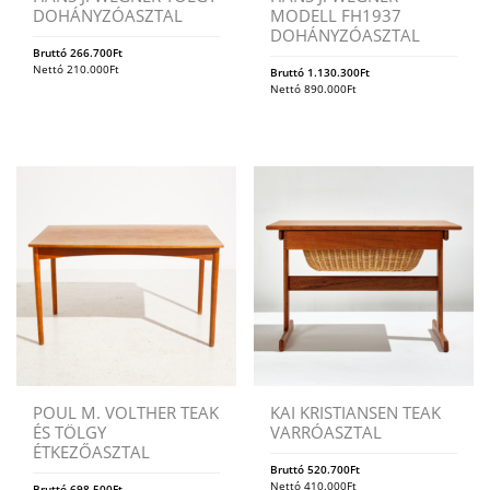
DOHÁNYZÓASZTAL
MODELL FH1937
DOHÁNYZÓASZTAL
Bruttó
266.700
Ft
Nettó
210.000
Ft
Bruttó
1.130.300
Ft
Nettó
890.000
Ft
POUL M. VOLTHER TEAK
KAI KRISTIANSEN TEAK
ÉS TÖLGY
VARRÓASZTAL
ÉTKEZŐASZTAL
Bruttó
520.700
Ft
Nettó
410.000
Ft
Bruttó
698.500
Ft