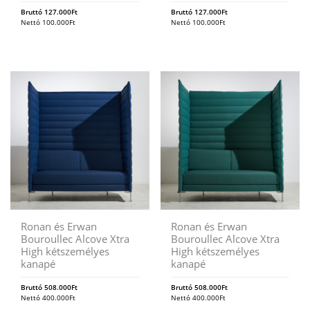
Bruttó
127.000
Ft
Bruttó
127.000
Ft
Nettó
100.000
Ft
Nettó
100.000
Ft
Ronan és Erwan
Ronan és Erwan
Bouroullec Alcove Xtra
Bouroullec Alcove Xtra
High kétszemélyes
High kétszemélyes
kanapé
kanapé
Bruttó
508.000
Ft
Bruttó
508.000
Ft
Nettó
400.000
Ft
Nettó
400.000
Ft