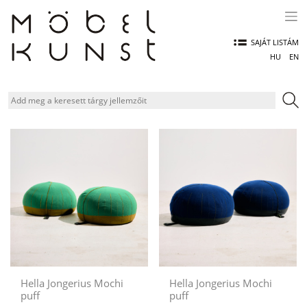
Skip
to
content
SAJÁT LISTÁM
HU
EN
Hella Jongerius Mochi
Hella Jongerius Mochi
puff
puff