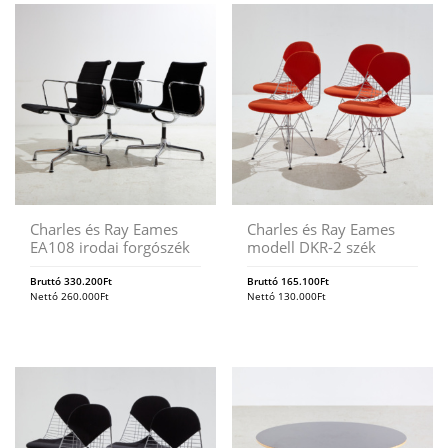
Charles és Ray Eames
Charles és Ray Eames
EA108 irodai forgószék
modell DKR-2 szék
Bruttó
330.200
Ft
Bruttó
165.100
Ft
Nettó
260.000
Ft
Nettó
130.000
Ft