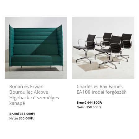
Ronan és Erwan
Charles és Ray Eames
Bouroullec Alcove
EA108 irodai forgószék
Highback kétszemélyes
kanapé
Bruttó
444.500
Ft
Nettó
350.000
Ft
Bruttó
381.000
Ft
Nettó
300.000
Ft