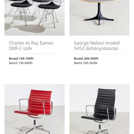
Charles és Ray Eames
George Nelson modell
DKR-2 szék
5452 dohányzóasztal
Bruttó
165.100
Ft
Bruttó
260.350
Ft
Nettó
130.000
Ft
Nettó
205.000
Ft