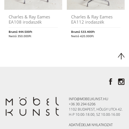
Charles & Ray Eames
Charles & Ray Eames
EA108 irodaszék
EA112 irodaszék
Bruttó
444.500
Ft
Bruttó
533.400
Ft
Nettó
350.000
Ft
Nettó
420.000
Ft
INFO@MOBELKUNST.HU
+36 30 294 6206
1102 BUDAPEST, HÖLGY UTCA 42.
H-P 10.00-18.00, SZ 10.00-16.00
ADATVÉDELMI NYILATKOZAT