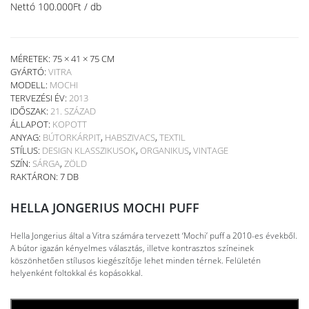
Nettó
100.000
Ft
/ db
MÉRETEK: 75 × 41 × 75 CM
GYÁRTÓ:
VITRA
MODELL:
MOCHI
TERVEZÉSI ÉV:
2013
IDŐSZAK:
21. SZÁZAD
ÁLLAPOT:
KOPOTT
ANYAG:
BÚTORKÁRPIT
,
HABSZIVACS
,
TEXTIL
STÍLUS:
DESIGN KLASSZIKUSOK
,
ORGANIKUS
,
VINTAGE
SZÍN:
SÁRGA
,
ZÖLD
RAKTÁRON: 7 DB
HELLA JONGERIUS MOCHI PUFF
Hella Jongerius által a Vitra számára tervezett ‘Mochi’ puff a 2010-es évekből.
A bútor igazán kényelmes választás, illetve kontrasztos színeinek
köszönhetően stílusos kiegészítője lehet minden térnek. Felületén
helyenként foltokkal és kopásokkal.
KOSÁRBA TESZEM