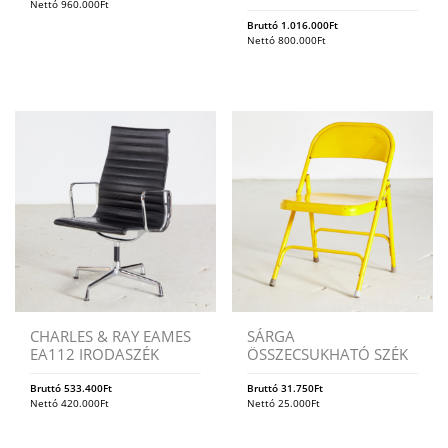
Nettó
960.000
Ft
Bruttó
1.016.000
Ft
Nettó
800.000
Ft
CHARLES & RAY EAMES
SÁRGA
EA112 IRODASZÉK
ÖSSZECSUKHATÓ SZÉK
Bruttó
533.400
Ft
Bruttó
31.750
Ft
Nettó
420.000
Ft
Nettó
25.000
Ft