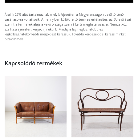
Áraink 27% áfát tartalmaznak, mely kifejezetten a Magyarországon belül történő
vásárlásokra vonatkozik. Amennyiben külföldre történik az értékesítés, az EU előírásai
szerint a termékek áfája a vevő országa szerint kerül meghatározásra. Nemzetközi
szállítási ajánlatért kérjük, írj nekünk. Mindig a legmegbízhatóbb és
legköltséghatékonyabb megoldást keressük. További kérdéseiddel keress minket
bizalommal!
Kapcsolódó termékek