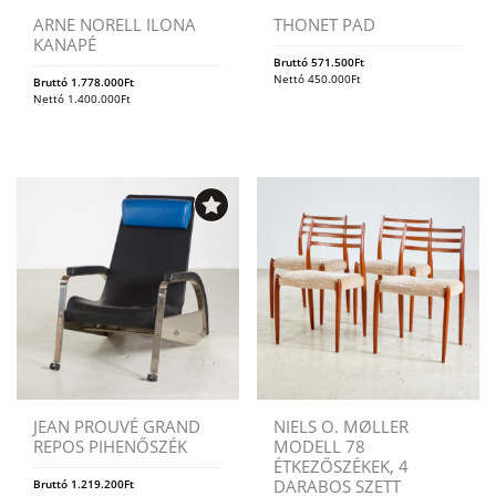
ARNE NORELL ILONA
THONET PAD
KANAPÉ
Bruttó
571.500
Ft
Nettó
450.000
Ft
Bruttó
1.778.000
Ft
Nettó
1.400.000
Ft
JEAN PROUVÉ GRAND
NIELS O. MØLLER
REPOS PIHENŐSZÉK
MODELL 78
ÉTKEZŐSZÉKEK, 4
DARABOS SZETT
Bruttó
1.219.200
Ft