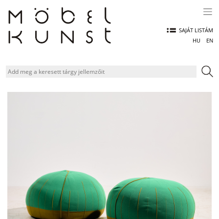
Skip
to
content
SAJÁT LISTÁM
HU
EN