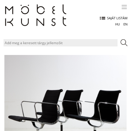
Skip
to
content
SAJÁT LISTÁM
HU
EN