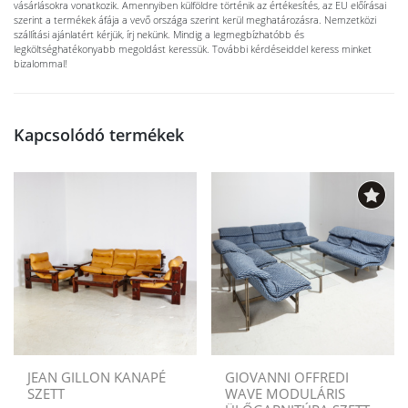
vásárlásokra vonatkozik. Amennyiben külföldre történik az értékesítés, az EU előírásai
szerint a termékek áfája a vevő országa szerint kerül meghatározásra. Nemzetközi
szállítási ajánlatért kérjük, írj nekünk. Mindig a legmegbízhatóbb és
legköltséghatékonyabb megoldást keressük. További kérdéseiddel keress minket
bizalommal!
Kapcsolódó termékek
JEAN GILLON KANAPÉ
GIOVANNI OFFREDI
SZETT
WAVE MODULÁRIS