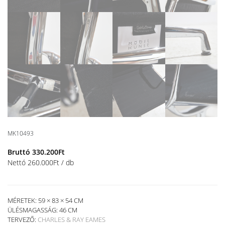
MK10493
Bruttó
330.200
Ft
Nettó
260.000
Ft
/ db
MÉRETEK: 59 × 83 × 54 CM
ÜLÉSMAGASSÁG:
46 CM
TERVEZŐ:
CHARLES & RAY EAMES