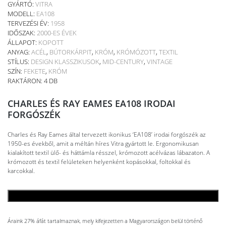
GYÁRTÓ:
VITRA
MODELL:
EA108
TERVEZÉSI ÉV:
1958
IDŐSZAK:
2000-ES ÉVEK
ÁLLAPOT:
KOPOTT
ANYAG:
ACÉL
,
BÚTORKÁRPIT
,
KRÓM
,
KRÓMÓZOTT
,
TEXTIL
STÍLUS:
DESIGN KLASSZIKUSOK
,
MID-CENTURY
,
VINTAGE
SZÍN:
FEKETE
,
KRÓM
RAKTÁRON: 4 DB
CHARLES ÉS RAY EAMES EA108 IRODAI
FORGÓSZÉK
Charles és Ray Eames által tervezett ikonikus ‘EA108’ irodai forgószék az
1950-es évekből, amit a méltán híres Vitra gyártott le. Ergonomikusan
kialakított textil ülő- és háttámla résszel, krómozott acélvázas lábazaton. A
krómozott és textil felületeken helyenként kopásokkal, foltokkal és
karcokkal.
KOSÁRBA TESZEM
Áraink 27% áfát tartalmaznak, mely kifejezetten a Magyarországon belül történő