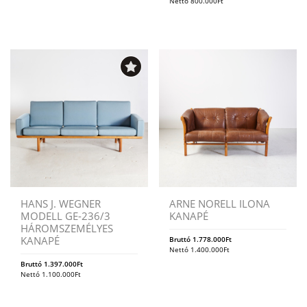
Nettó
800.000
Ft
HANS J. WEGNER
ARNE NORELL ILONA
MODELL GE-236/3
KANAPÉ
HÁROMSZEMÉLYES
KANAPÉ
Bruttó
1.778.000
Ft
Nettó
1.400.000
Ft
Bruttó
1.397.000
Ft
Nettó
1.100.000
Ft