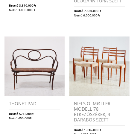
ÜLŐGARNITÚRA SZETT
Bruttó
3.810.000
Ft
Nettó
3.000.000
Ft
Bruttó
7.620.000
Ft
Nettó
6.000.000
Ft
THONET PAD
NIELS O. MØLLER
MODELL 78
ÉTKEZŐSZÉKEK, 4
Bruttó
571.500
Ft
Nettó
450.000
Ft
DARABOS SZETT
Bruttó
1.016.000
Ft