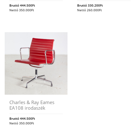
Bruttó
444.500
Ft
Bruttó
330.200
Ft
Nettó
350.000
Ft
Nettó
260.000
Ft
Charles & Ray Eames
EA108 irodaszék
Bruttó
444.500
Ft
Nettó
350.000
Ft