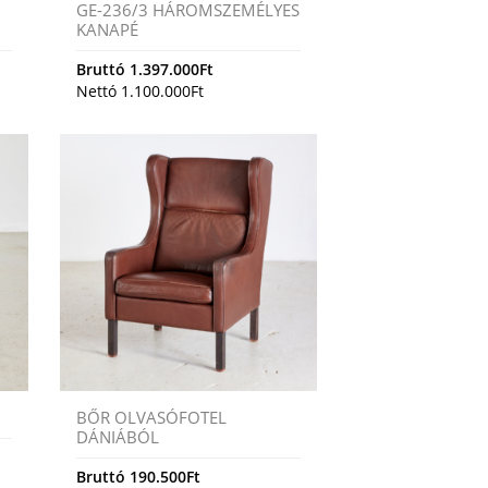
GE-236/3 HÁROMSZEMÉLYES
KANAPÉ
Bruttó
1.397.000
Ft
Nettó
1.100.000
Ft
BŐR OLVASÓFOTEL
DÁNIÁBÓL
Bruttó
190.500
Ft