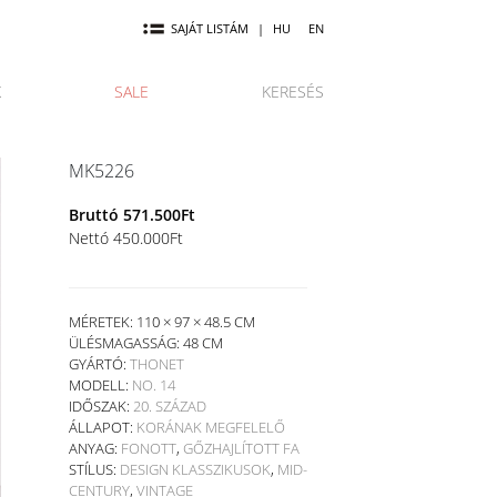
SAJÁT LISTÁM
|
HU
EN
K
SALE
KERESÉS
MK5226
Bruttó
571.500
Ft
Nettó
450.000
Ft
MÉRETEK: 110 × 97 × 48.5 CM
ÜLÉSMAGASSÁG:
48 CM
GYÁRTÓ:
THONET
MODELL:
NO. 14
IDŐSZAK:
20. SZÁZAD
ÁLLAPOT:
KORÁNAK MEGFELELŐ
ANYAG:
FONOTT
,
GŐZHAJLÍTOTT FA
STÍLUS:
DESIGN KLASSZIKUSOK
,
MID-
CENTURY
,
VINTAGE