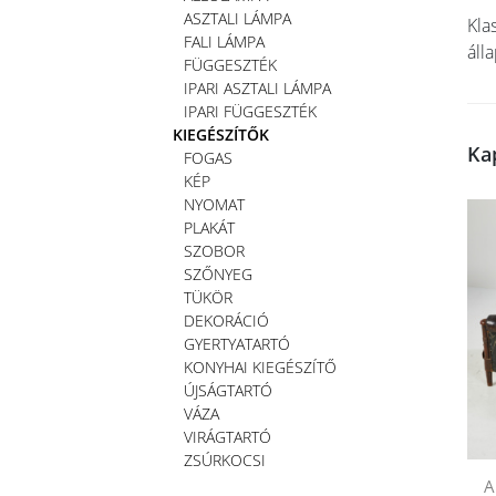
ASZTALI LÁMPA
Kla
FALI LÁMPA
áll
FÜGGESZTÉK
IPARI ASZTALI LÁMPA
IPARI FÜGGESZTÉK
KIEGÉSZÍTŐK
Ka
FOGAS
KÉP
NYOMAT
PLAKÁT
SZOBOR
SZŐNYEG
TÜKÖR
DEKORÁCIÓ
GYERTYATARTÓ
KONYHAI KIEGÉSZÍTŐ
ÚJSÁGTARTÓ
VÁZA
VIRÁGTARTÓ
ZSÚRKOCSI
A