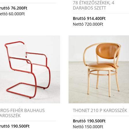
78 ÉTKEZŐSZÉKEK, 4
DARABOS SZETT
ruttó
76.200
Ft
ettó
60.000
Ft
Bruttó
914.400
Ft
Nettó
720.000
Ft
IROS-FEHÉR BAUHAUS
THONET 210 P KAROSSZÉK
AROSSZÉK
Bruttó
190.500
Ft
ruttó
190.500
Ft
Nettó
150.000
Ft