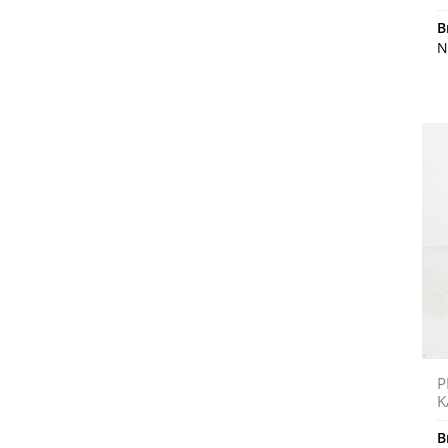
B
N
P
K
B