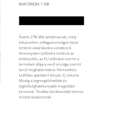
RAKTÁRON: 1 DB
KOSÁRBA TESZEM
Áraink 27% áfát tartalmaznak, mely
kifejezetten a Magyarországon belül
történő vásárlásokra vonatkozik.
Amennyiben külföldre történik az
értékesítés, az EU előírásai szerint a
termékek áfája a vevő országa szerint
kerül meghatározásra. Nemzetközi
szállítási ajánlatért kérjük, írj nekünk.
Mindig a legmegbízhatóbb és
legköltséghatékonyabb megoldást
keressük. További kérdéseiddel keress
minket bizalommal!