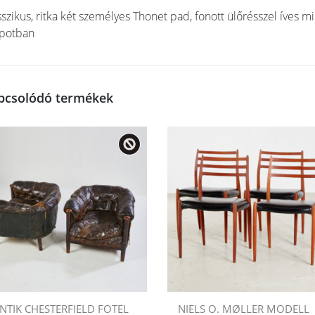
sszikus, ritka két személyes Thonet pad, fonott ülőrésszel íves mint
apotban
pcsolódó termékek
NTIK CHESTERFIELD FOTEL
NIELS O. MØLLER MODELL