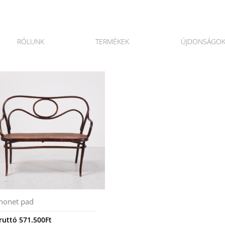
RÓLUNK
TERMÉKEK
ÚJDONSÁGO
honet pad
ruttó
571.500
Ft