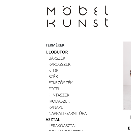
Skip
to
content
TERMÉKEK
ÜLŐBÚTOR
BÁRSZÉK
KAROSSZÉK
STOKI
SZÉK
ÉTKEZŐSZÉK
FOTEL
HINTASZÉK
IRODASZÉK
KANAPÉ
NAPPALI GARNITÚRA
T
ASZTAL
LERAKÓASZTAL
B