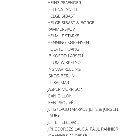
HEINZ PFAENDER
HELENA TYNELL
HELGE SIBAST
HELGE SIBAST & BØRGE
RAMMERSKOV
HELMUT STARKE
HENNING SØRENSEN
HUO-TU HUANG
IB KOFOD LARSEN
ILLUM WIKKELSØ
INGMAR RELLING
ISKOS-BERLIN
J.T. KALMAR
JASPER MORRISON
JEAN GILLON
JEAN PROUVÉ
JEHS+LAUB (MARKUS JEHS & JÜRGEN
LAUB)
JETTE HELLERØE
JIŘÍ GEORGES LAUDA, PAUL PANNIER
JOHANNES ANDERSEN