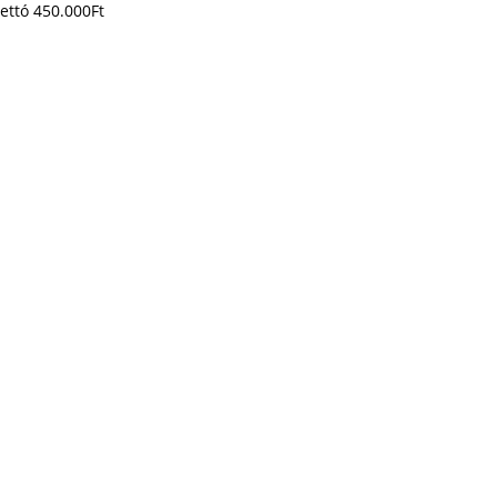
ettó
450.000
Ft