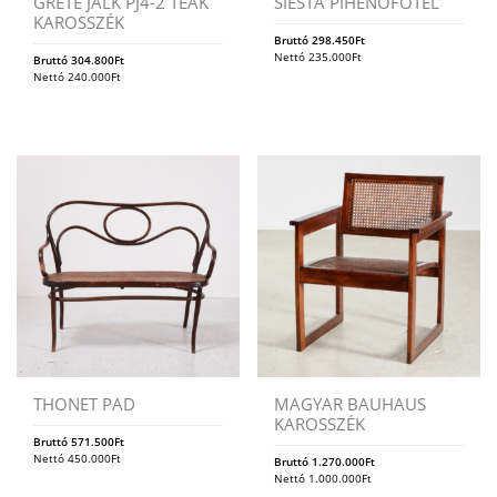
GRETE JALK PJ4-2 TEAK
SIESTA PIHENŐFOTEL
KAROSSZÉK
Bruttó
298.450
Ft
Nettó
235.000
Ft
Bruttó
304.800
Ft
Nettó
240.000
Ft
THONET PAD
MAGYAR BAUHAUS
KAROSSZÉK
Bruttó
571.500
Ft
Nettó
450.000
Ft
Bruttó
1.270.000
Ft
Nettó
1.000.000
Ft