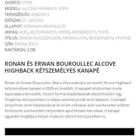
GYÁRTÓ:
VITRA
MODELL:
ALCOVE HIGHBACK SOFA
TERVEZÉSI ÉV:
2006/2012
IDŐSZAK:
21. SZÁZAD
ÁLLAPOT:
KORÁNAK MEGFELELŐ
ANYAG:
ACÉL
,
BÚTORKÁRPIT
,
KRÓM
,
KRÓMÓZOTT
,
TEXTIL
STÍLUS:
DESIGN KLASSZIKUSOK
,
MINIMALISTA
,
MODERNISTA
,
VINTAGE
SZÍN:
KRÓM
,
ZÖLD
RAKTÁRON: 2 DB
RONAN ÉS ERWAN BOUROULLEC ALCOVE
HIGHBACK KÉTSZEMÉLYES KANAPÉ
Ronan és Erwan Bouroullec által a Vitra számára tervezett ‘Alcove Highback’
kétszemélyes kanapé a 2000-es évekből. A kanapét elsősorban irodai
használatra tervezték, hiszen formai kialakításának köszönhetően egy
forgalmas környezetben is képes azonnal privát teret képezni. A kanapé
kényelmes textil kárpitozással és króm csővázas acél szerkezettel ellátott.
Krómozott szerkezetén helyenként apró felületi karcokkal. A kanapé
egyaránt megállja a helyét irodai és otthoni környezetben is.
KOSÁRBA TESZEM