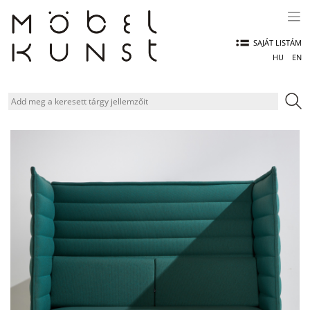
Skip
to
content
SAJÁT LISTÁM
HU
EN