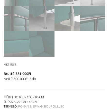
MK11563
Bruttó
381.000
Ft
Nettó
300.000
Ft
/ db
MÉRETEK: 162 × 136 × 86 CM
ÜLÉSMAGASSÁG:
48 CM
TERVEZŐ:
RONAN & ERWAN BOUROULLEC