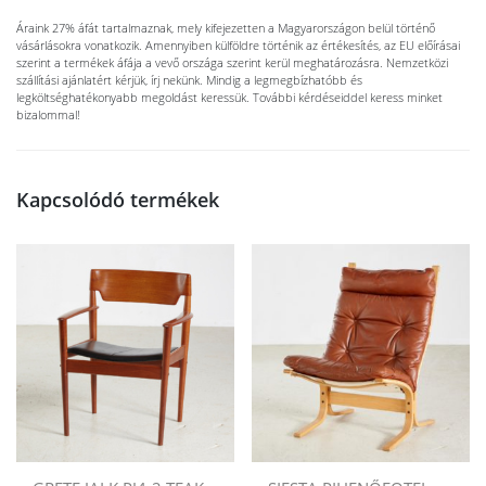
Áraink 27% áfát tartalmaznak, mely kifejezetten a Magyarországon belül történő
vásárlásokra vonatkozik. Amennyiben külföldre történik az értékesítés, az EU előírásai
szerint a termékek áfája a vevő országa szerint kerül meghatározásra. Nemzetközi
szállítási ajánlatért kérjük, írj nekünk. Mindig a legmegbízhatóbb és
legköltséghatékonyabb megoldást keressük. További kérdéseiddel keress minket
bizalommal!
Kapcsolódó termékek