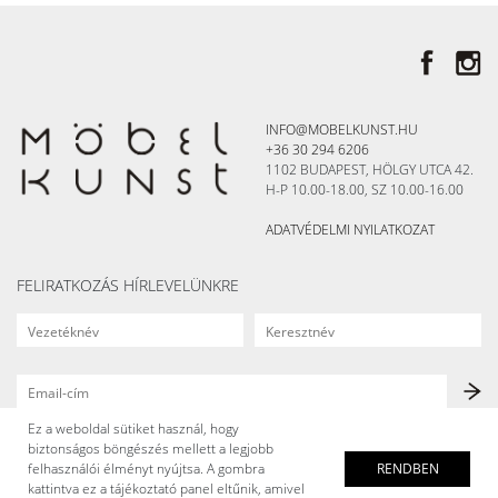
INFO@MOBELKUNST.HU
+36 30 294 6206
1102 BUDAPEST, HÖLGY UTCA 42.
H-P 10.00-18.00, SZ 10.00-16.00
ADATVÉDELMI NYILATKOZAT
FELIRATKOZÁS HÍRLEVELÜNKRE
Ez a weboldal sütiket használ, hogy
biztonságos böngészés mellett a legjobb
felhasználói élményt nyújtsa. A gombra
RENDBEN
kattintva ez a tájékoztató panel eltűnik, amivel