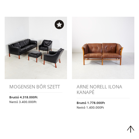
MOGENSEN BŐR SZETT
ARNE NORELL ILONA
KANAPÉ
Bruttó
4.318.000
Ft
Nettó
3.400.000
Ft
Bruttó
1.778.000
Ft
Nettó
1.400.000
Ft