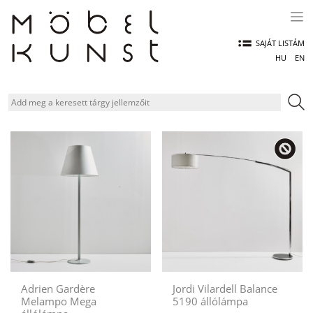
Skip
to
content
SAJÁT LISTÁM
HU
EN
Adrien Gardère
Jordi Vilardell Balance
Melampo Mega
5190 állólámpa