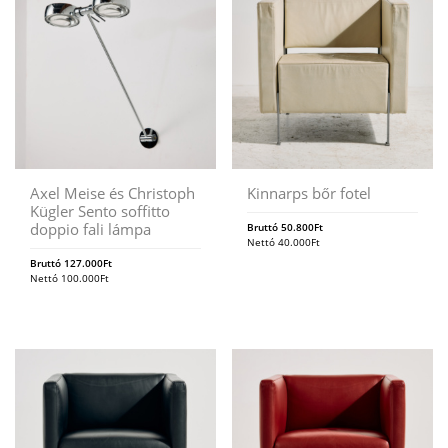
Axel Meise és Christoph
Kinnarps bőr fotel
Kügler Sento soffitto
doppio fali lámpa
Bruttó
50.800
Ft
Nettó
40.000
Ft
Bruttó
127.000
Ft
Nettó
100.000
Ft