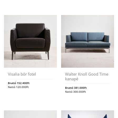
Visalia bőr fotel
Walter Knoll Good Time
kanapé
Bruttó
152.400
Ft
Nettó
120.000
Ft
Bruttó
381.000
Ft
Nettó
300.000
Ft