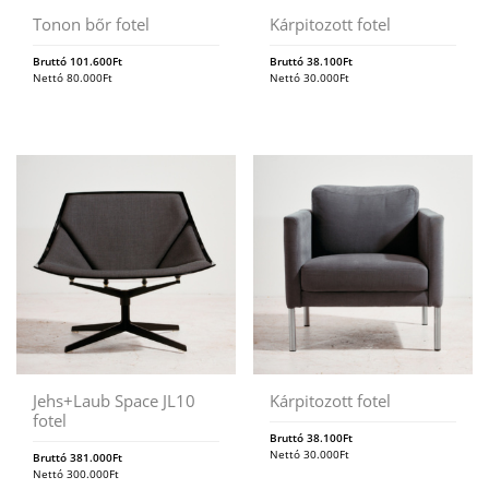
Tonon bőr fotel
Kárpitozott fotel
Bruttó
101.600
Ft
Bruttó
38.100
Ft
Nettó
80.000
Ft
Nettó
30.000
Ft
Jehs+Laub Space JL10
Kárpitozott fotel
fotel
Bruttó
38.100
Ft
Nettó
30.000
Ft
Bruttó
381.000
Ft
Nettó
300.000
Ft