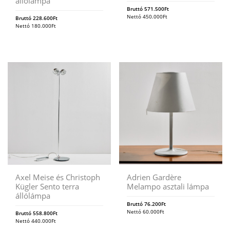
állólámpa
Bruttó
571.500
Ft
Nettó
450.000
Ft
Bruttó
228.600
Ft
Nettó
180.000
Ft
Axel Meise és Christoph
Adrien Gardère
Kügler Sento terra
Melampo asztali lámpa
állólámpa
Bruttó
76.200
Ft
Nettó
60.000
Ft
Bruttó
558.800
Ft
Nettó
440.000
Ft