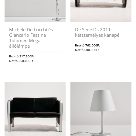
Michele De Lucchi és
De Sede Ds 2011
Giancarlo Fassina
kétszemélyes kanapé
Tolomeo Mega
állólámpa
Bruttó
762.000
Ft
Nettó
600.000
Ft
Bruttó
317.500
Ft
Nettó
250.000
Ft