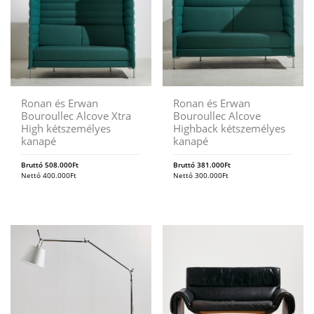
Ronan és Erwan
Ronan és Erwan
Bouroullec Alcove Xtra
Bouroullec Alcove
High kétszemélyes
Highback kétszemélyes
kanapé
kanapé
Bruttó
508.000
Ft
Bruttó
381.000
Ft
Nettó
400.000
Ft
Nettó
300.000
Ft