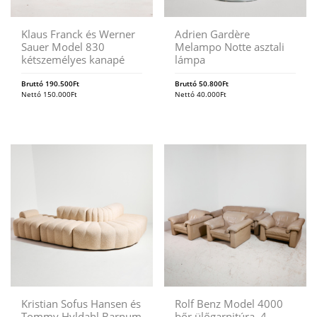
Klaus Franck és Werner
Adrien Gardère
Sauer Model 830
Melampo Notte asztali
kétszemélyes kanapé
lámpa
Bruttó
190.500
Ft
Bruttó
50.800
Ft
Nettó
150.000
Ft
Nettó
40.000
Ft
Kristian Sofus Hansen és
Rolf Benz Model 4000
Tommy Hyldahl Barnum
bőr ülőgarnitúra, 4