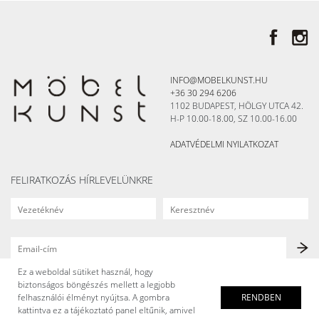
INFO@MOBELKUNST.HU
+36 30 294 6206
1102 BUDAPEST, HÖLGY UTCA 42.
H-P 10.00-18.00, SZ 10.00-16.00
ADATVÉDELMI NYILATKOZAT
FELIRATKOZÁS HÍRLEVELÜNKRE
Ez a weboldal sütiket használ, hogy
biztonságos böngészés mellett a legjobb
felhasználói élményt nyújtsa. A gombra
RENDBEN
kattintva ez a tájékoztató panel eltűnik, amivel