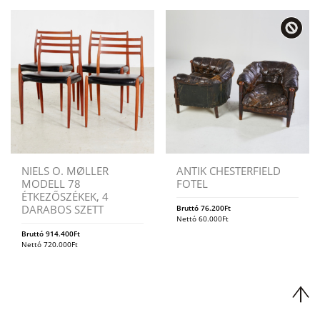
NIELS O. MØLLER
ANTIK CHESTERFIELD
MODELL 78
FOTEL
ÉTKEZŐSZÉKEK, 4
DARABOS SZETT
Bruttó
76.200
Ft
Nettó
60.000
Ft
Bruttó
914.400
Ft
Nettó
720.000
Ft