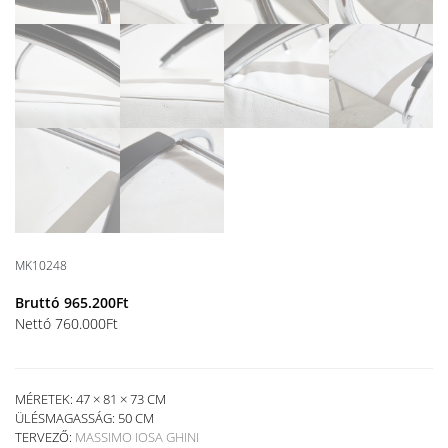
MK10248
Bruttó
965.200
Ft
Nettó
760.000
Ft
MÉRETEK: 47 × 81 × 73 CM
ÜLÉSMAGASSÁG:
50 CM
TERVEZŐ:
MASSIMO IOSA GHINI