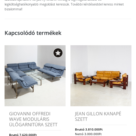
legköltséghatékonyabb megoldást keressük. További kérdéseiddel keress minket
bizalommal!
Kapcsolódó termékek
GIOVANNI OFFREDI
JEAN GILLON KANAPÉ
WAVE MODULÁRIS
SZETT
ÜLŐGARNITÚRA SZETT
Bruttó
3.810.000
Ft
Nettó
3.000.000
Ft
Bruttó
7.620.000
Ft