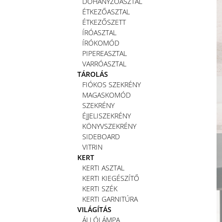
DOHÁNYZÓASZTAL
ÉTKEZŐASZTAL
ÉTKEZŐSZETT
ÍRÓASZTAL
ÍRÓKOMÓD
PIPEREASZTAL
VARRÓASZTAL
TÁROLÁS
FIÓKOS SZEKRÉNY
MAGASKOMÓD
SZEKRÉNY
ÉJJELISZEKRÉNY
KÖNYVSZEKRÉNY
SIDEBOARD
VITRIN
KERT
KERTI ASZTAL
KERTI KIEGÉSZÍTŐ
KERTI SZÉK
KERTI GARNITÚRA
VILÁGÍTÁS
ÁLLÓLÁMPA