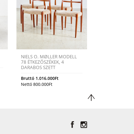
NIELS O. MØLLER MODELL
78 ÉTKEZŐSZÉKEK, 4
DARABOS SZETT
Bruttó
1.016.000
Ft
Nettó
800.000
Ft