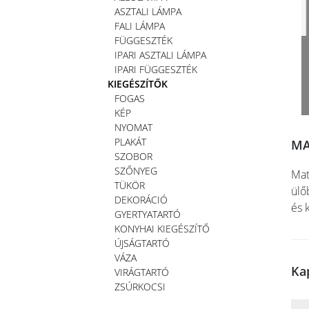
ASZTALI LÁMPA
FALI LÁMPA
FÜGGESZTÉK
IPARI ASZTALI LÁMPA
IPARI FÜGGESZTÉK
KIEGÉSZÍTŐK
FOGAS
KÉP
NYOMAT
PLAKÁT
MA
SZOBOR
SZŐNYEG
Mat
TÜKÖR
ülő
DEKORÁCIÓ
és 
GYERTYATARTÓ
KONYHAI KIEGÉSZÍTŐ
ÚJSÁGTARTÓ
VÁZA
Ka
VIRÁGTARTÓ
ZSÚRKOCSI