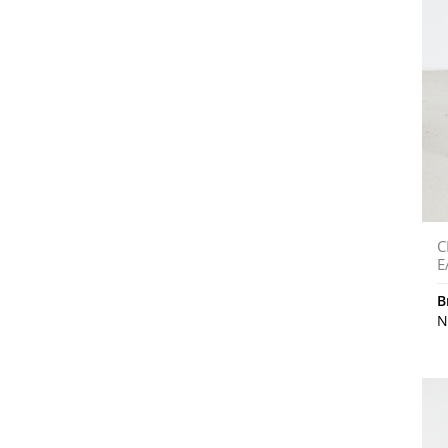
C
E
B
N