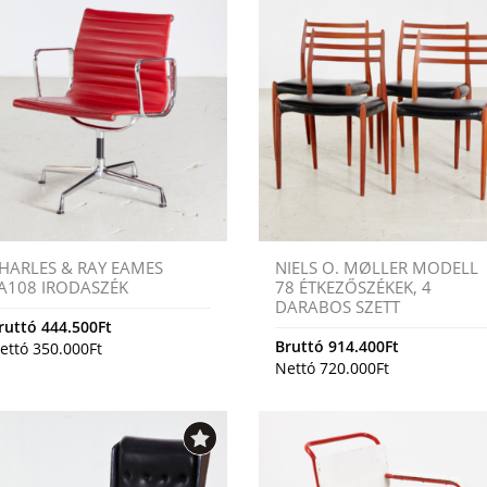
HARLES & RAY EAMES
NIELS O. MØLLER MODELL
A108 IRODASZÉK
78 ÉTKEZŐSZÉKEK, 4
DARABOS SZETT
ruttó
444.500
Ft
Bruttó
914.400
Ft
ettó
350.000
Ft
Nettó
720.000
Ft