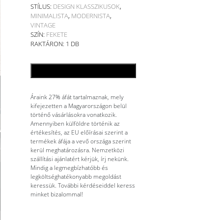
STÍLUS:
DESIGN KLASSZIKUSOK
,
MINIMALISTA
,
MODERNISTA
,
VINTAGE
SZÍN:
FEKETE
RAKTÁRON: 1 DB
KOSÁRBA TESZEM
Áraink 27% áfát tartalmaznak, mely
kifejezetten a Magyarországon belül
történő vásárlásokra vonatkozik.
Amennyiben külföldre történik az
értékesítés, az EU előírásai szerint a
termékek áfája a vevő országa szerint
kerül meghatározásra. Nemzetközi
szállítási ajánlatért kérjük, írj nekünk.
Mindig a legmegbízhatóbb és
legköltséghatékonyabb megoldást
keressük. További kérdéseiddel keress
minket bizalommal!