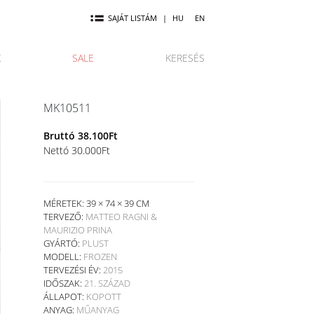
SAJÁT LISTÁM
|
HU
EN
K
SALE
KERESÉS
MK10511
Bruttó
38.100
Ft
Nettó
30.000
Ft
MÉRETEK: 39 × 74 × 39 CM
TERVEZŐ:
MATTEO RAGNI &
MAURIZIO PRINA
GYÁRTÓ:
PLUST
MODELL:
FROZEN
TERVEZÉSI ÉV:
2015
IDŐSZAK:
21. SZÁZAD
ÁLLAPOT:
KOPOTT
ANYAG:
MŰANYAG