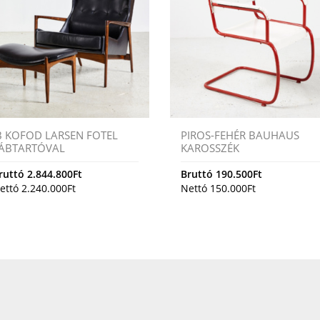
B KOFOD LARSEN FOTEL
PIROS-FEHÉR BAUHAUS
ÁBTARTÓVAL
KAROSSZÉK
ruttó
2.844.800
Ft
Bruttó
190.500
Ft
ettó
2.240.000
Ft
Nettó
150.000
Ft