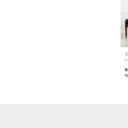
I
L
B
N