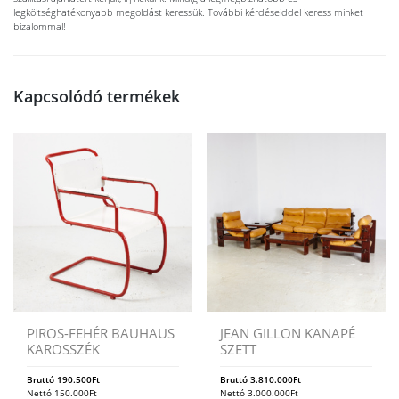
legköltséghatékonyabb megoldást keressük. További kérdéseiddel keress minket
bizalommal!
Kapcsolódó termékek
PIROS-FEHÉR BAUHAUS
JEAN GILLON KANAPÉ
KAROSSZÉK
SZETT
Bruttó
190.500
Ft
Bruttó
3.810.000
Ft
Nettó
150.000
Ft
Nettó
3.000.000
Ft