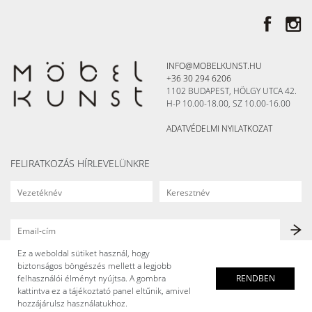
INFO@MOBELKUNST.HU
+36 30 294 6206
1102 BUDAPEST, HÖLGY UTCA 42.
H-P 10.00-18.00, SZ 10.00-16.00
ADATVÉDELMI NYILATKOZAT
FELIRATKOZÁS HÍRLEVELÜNKRE
Ez a weboldal sütiket használ, hogy
biztonságos böngészés mellett a legjobb
felhasználói élményt nyújtsa. A gombra
RENDBEN
kattintva ez a tájékoztató panel eltűnik, amivel
hozzájárulsz használatukhoz.