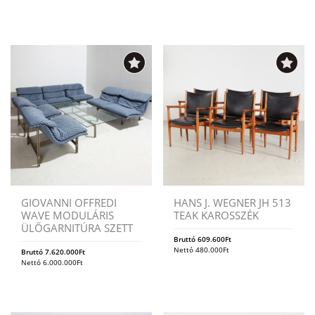
GIOVANNI OFFREDI
HANS J. WEGNER JH 513
WAVE MODULÁRIS
TEAK KAROSSZÉK
ÜLŐGARNITÚRA SZETT
Bruttó
609.600
Ft
Nettó
480.000
Ft
Bruttó
7.620.000
Ft
Nettó
6.000.000
Ft