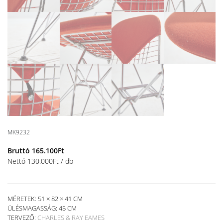
MK9232
Bruttó
165.100
Ft
Nettó
130.000
Ft
/ db
MÉRETEK: 51 × 82 × 41 CM
ÜLÉSMAGASSÁG:
45 CM
TERVEZŐ:
CHARLES & RAY EAMES