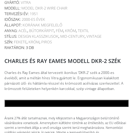
GYÁRTÓ:
VITRA
MODELL:
MODEL DKR-2 WIRE CHAIR
TERVEZÉSI ÉV:
1951
IDŐSZAK:
2000-ES ÉVEK
ÁLLAPOT:
KORÁNAK MEGFELELŐ
ANYAG:
ACÉL
,
BÚTORKÁRPIT
,
FÉM
,
KRÓM
,
TEXTIL
STÍLUS:
DESIGN KLASSZIKUSOK
,
MID-CENTURY
,
VINTAGE
SZÍN:
FEKETE
,
KRÓM
,
PIROS
RAKTÁRON: 3 DB
CHARLES ÉS RAY EAMES MODELL DKR-2 SZÉK
Charles és Ray Eames által tervezett ikonikus ‘DKR-2’ szék a 2000-es
évekből, amit a méltán híres Vitra gyártott le. Ergonomikusan kialakított
párnázott ülő- és háttámla résszel és krómozott acélvázas szerkezettel. A
krómozott felületeken helyenkén karcokkal, szép vintage állapotban.
KOSÁRBA TESZEM
Áraink 27% áfát tartalmaznak, mely kifejezetten a Magyarországon belül történő
vásárlásokra vonatkozik. Amennyiben külföldre történik az értékesítés, az EU előírásai
szerint a termékek áfája a vevő országa szerint kerül meghatározásra. Nemzetközi
szállítási ajánlatért kérjük, írj nekünk. Mindig a legmegbízhatóbb és