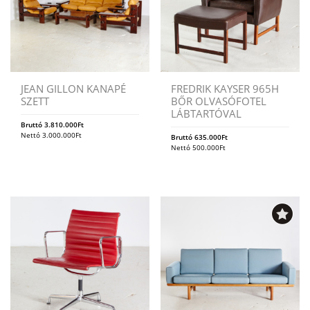
JEAN GILLON KANAPÉ
FREDRIK KAYSER 965H
SZETT
BŐR OLVASÓFOTEL
LÁBTARTÓVAL
Bruttó
3.810.000
Ft
Nettó
3.000.000
Ft
Bruttó
635.000
Ft
Nettó
500.000
Ft