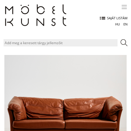
Skip
to
content
SAJÁT LISTÁM
HU
EN