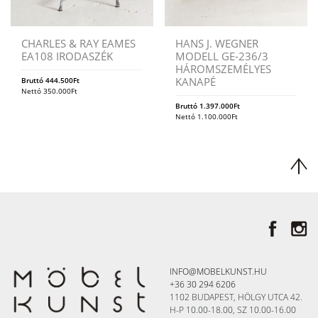
CHARLES & RAY EAMES
HANS J. WEGNER
EA108 IRODASZÉK
MODELL GE-236/3
HÁROMSZEMÉLYES
KANAPÉ
Bruttó
444.500
Ft
Nettó
350.000
Ft
Bruttó
1.397.000
Ft
Nettó
1.100.000
Ft
INFO@MOBELKUNST.HU
+36 30 294 6206
1102 BUDAPEST, HÖLGY UTCA 42.
H-P 10.00-18.00, SZ 10.00-16.00