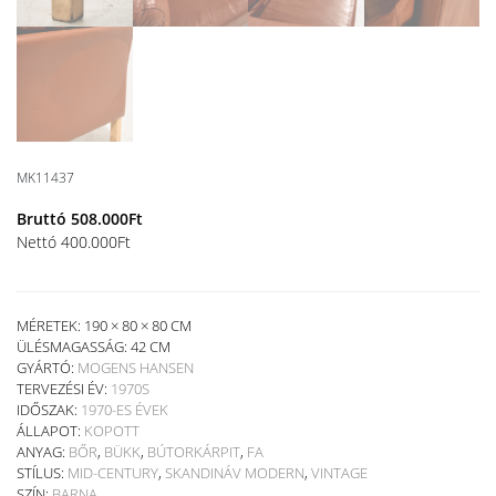
MK11437
Bruttó
508.000
Ft
Nettó
400.000
Ft
MÉRETEK: 190 × 80 × 80 CM
ÜLÉSMAGASSÁG:
42 CM
GYÁRTÓ:
MOGENS HANSEN
TERVEZÉSI ÉV:
1970S
IDŐSZAK:
1970-ES ÉVEK
ÁLLAPOT:
KOPOTT
ANYAG:
BŐR
,
BÜKK
,
BÚTORKÁRPIT
,
FA
STÍLUS:
MID-CENTURY
,
SKANDINÁV MODERN
,
VINTAGE
SZÍN:
BARNA