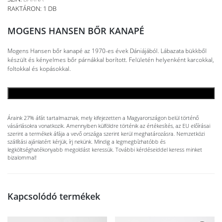
RAKTÁRON: 1 DB
MOGENS HANSEN BŐR KANAPÉ
Mogens Hansen bőr kanapé az 1970-es évek Dániájából. Lábazata bükkből
készült és kényelmes bőr párnákkal borított. Felületén helyenként karcokkal,
foltokkal és kopásokkal.
KOSÁRBA TESZEM
Áraink 27% áfát tartalmaznak, mely kifejezetten a Magyarországon belül történő
vásárlásokra vonatkozik. Amennyiben külföldre történik az értékesítés, az EU előírásai
szerint a termékek áfája a vevő országa szerint kerül meghatározásra. Nemzetközi
szállítási ajánlatért kérjük, írj nekünk. Mindig a legmegbízhatóbb és
legköltséghatékonyabb megoldást keressük. További kérdéseiddel keress minket
bizalommal!
Kapcsolódó termékek