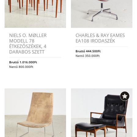
NIELS O. MØLLER
CHARLES & RAY EAMES
MODELL 78
EA108 IRODASZÉK
ÉTKEZŐSZÉKEK, 4
DARABOS SZETT
Bruttó
444.500
Ft
Nettó
350.000
Ft
Bruttó
1.016.000
Ft
Nettó
800.000
Ft