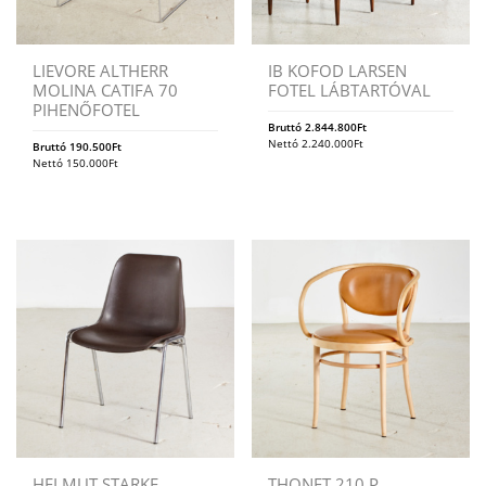
LIEVORE ALTHERR
IB KOFOD LARSEN
MOLINA CATIFA 70
FOTEL LÁBTARTÓVAL
PIHENŐFOTEL
Bruttó
2.844.800
Ft
Nettó
2.240.000
Ft
Bruttó
190.500
Ft
Nettó
150.000
Ft
HELMUT STARKE
THONET 210 P