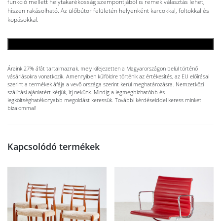
funkció mellett helytakarékosság szempontjából is remek választás lehet,
hiszen rakásolható. Az ülőbútor felületén helyenként karcokkal, foltokkal és
kopásokkal.
KOSÁRBA TESZEM
Áraink 27% áfát tartalmaznak, mely kifejezetten a Magyarországon belül történő
vásárlásokra vonatkozik. Amennyiben külföldre történik az értékesítés, az EU előírásai
szerint a termékek áfája a vevő országa szerint kerül meghatározásra. Nemzetközi
szállítási ajánlatért kérjük, írj nekünk. Mindig a legmegbízhatóbb és
legköltséghatékonyabb megoldást keressük. További kérdéseiddel keress minket
bizalommal!
Kapcsolódó termékek