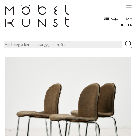
Skip
to
content
SAJÁT LISTÁM
HU
EN