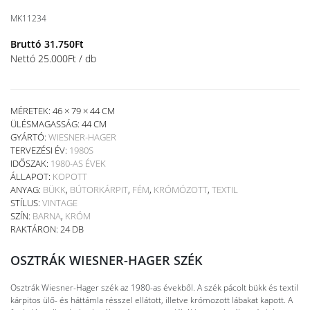
MK11234
Bruttó
31.750
Ft
Nettó
25.000
Ft
/ db
MÉRETEK: 46 × 79 × 44 CM
ÜLÉSMAGASSÁG:
44 CM
GYÁRTÓ:
WIESNER-HAGER
TERVEZÉSI ÉV:
1980S
IDŐSZAK:
1980-AS ÉVEK
ÁLLAPOT:
KOPOTT
ANYAG:
BÜKK
,
BÚTORKÁRPIT
,
FÉM
,
KRÓMÓZOTT
,
TEXTIL
STÍLUS:
VINTAGE
SZÍN:
BARNA
,
KRÓM
RAKTÁRON: 24 DB
OSZTRÁK WIESNER-HAGER SZÉK
Osztrák Wiesner-Hager szék az 1980-as évekből. A szék pácolt bükk és textil
kárpitos ülő- és háttámla résszel ellátott, illetve krómozott lábakat kapott. A