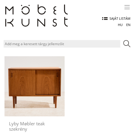
Skip
to
content
SAJÁT LISTÁM
HU
EN
Lyby Møbler teak
szekrény