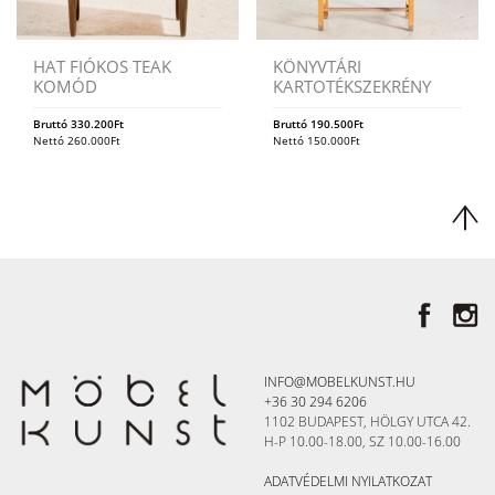
HAT FIÓKOS TEAK
KÖNYVTÁRI
KOMÓD
KARTOTÉKSZEKRÉNY
Bruttó
330.200
Ft
Bruttó
190.500
Ft
Nettó
260.000
Ft
Nettó
150.000
Ft
INFO@MOBELKUNST.HU
+36 30 294 6206
1102 BUDAPEST, HÖLGY UTCA 42.
H-P 10.00-18.00, SZ 10.00-16.00
ADATVÉDELMI NYILATKOZAT