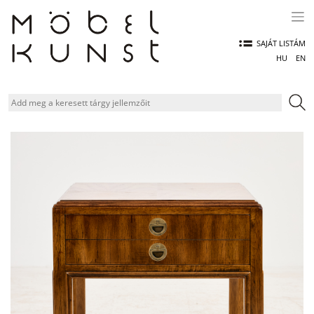
Skip
to
content
SAJÁT LISTÁM
HU
EN