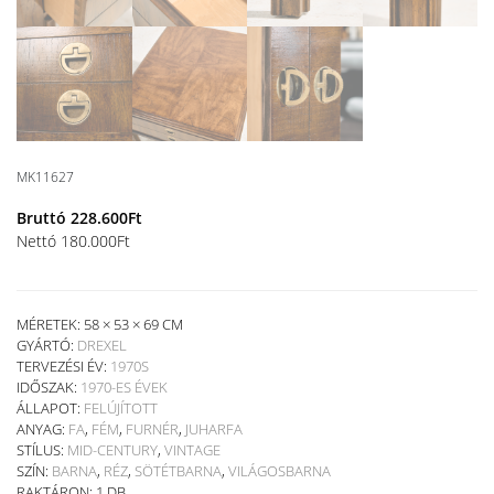
MK11627
Bruttó
228.600
Ft
Nettó
180.000
Ft
MÉRETEK: 58 × 53 × 69 CM
GYÁRTÓ:
DREXEL
TERVEZÉSI ÉV:
1970S
IDŐSZAK:
1970-ES ÉVEK
ÁLLAPOT:
FELÚJÍTOTT
ANYAG:
FA
,
FÉM
,
FURNÉR
,
JUHARFA
STÍLUS:
MID-CENTURY
,
VINTAGE
SZÍN:
BARNA
,
RÉZ
,
SÖTÉTBARNA
,
VILÁGOSBARNA
RAKTÁRON: 1 DB