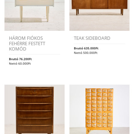
HÁROM FIÓKOS
TEAK SIDEBOARD
FEHÉRRE FESTETT
KOMÓD
Bruttó
635.000
Ft
Nettó
500.000
Ft
Bruttó
76.200
Ft
Nettó
60.000
Ft