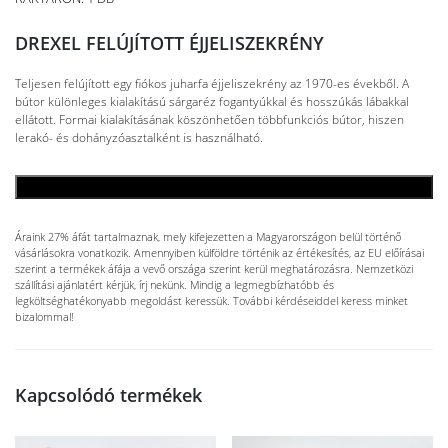
DREXEL FELÚJÍTOTT ÉJJELISZEKRÉNY
Teljesen felújított egy fiókos juharfa éjjeliszekrény az 1970-es évekből. A
bútor különleges kialakítású sárgaréz fogantyúkkal és hosszúkás lábakkal
ellátott. Formai kialakításának köszönhetően többfunkciós bútor, hiszen
lerakó- és dohányzóasztalként is használható.
KOSÁRBA TESZEM
Áraink 27% áfát tartalmaznak, mely kifejezetten a Magyarországon belül történő
vásárlásokra vonatkozik. Amennyiben külföldre történik az értékesítés, az EU előírásai
szerint a termékek áfája a vevő országa szerint kerül meghatározásra. Nemzetközi
szállítási ajánlatért kérjük, írj nekünk. Mindig a legmegbízhatóbb és
legköltséghatékonyabb megoldást keressük. További kérdéseiddel keress minket
bizalommal!
Kapcsolódó termékek