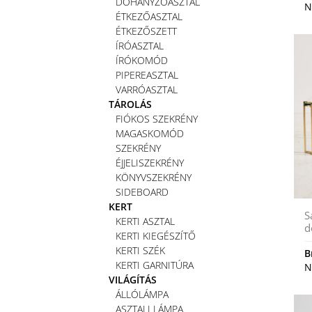
DOHÁNYZÓASZTAL
N
ÉTKEZŐASZTAL
ÉTKEZŐSZETT
ÍRÓASZTAL
ÍRÓKOMÓD
PIPEREASZTAL
VARRÓASZTAL
TÁROLÁS
FIÓKOS SZEKRÉNY
MAGASKOMÓD
SZEKRÉNY
ÉJJELISZEKRÉNY
KÖNYVSZEKRÉNY
SIDEBOARD
KERT
S
KERTI ASZTAL
d
KERTI KIEGÉSZÍTŐ
KERTI SZÉK
B
KERTI GARNITÚRA
N
VILÁGÍTÁS
ÁLLÓLÁMPA
ASZTALI LÁMPA