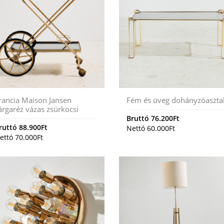
rancia Maison Jansen
Fém és üveg dohányzóaszta
árgaréz vázas zsúrkocsi
Bruttó
76.200
Ft
ruttó
88.900
Ft
Nettó
60.000
Ft
ettó
70.000
Ft