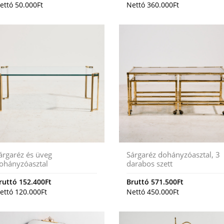
ettó
50.000
Ft
Nettó
360.000
Ft
árgaréz és üveg
Sárgaréz dohányzóasztal, 3
ohányzóasztal
darabos szett
ruttó
152.400
Ft
Bruttó
571.500
Ft
ettó
120.000
Ft
Nettó
450.000
Ft