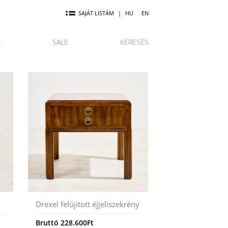
SAJÁT LISTÁM
|
HU
EN
K
SALE
KERESÉS
Drexel felújított éjjeliszekrény
Bruttó
228.600
Ft