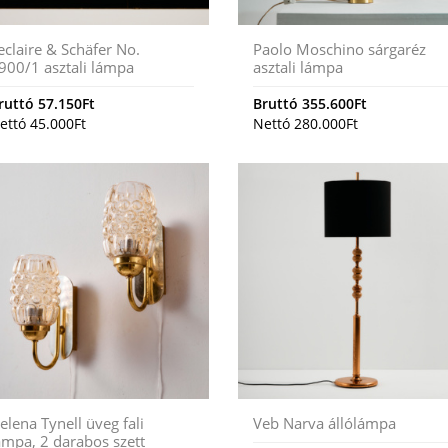
eclaire & Schäfer No.
Paolo Moschino sárgaréz
900/1 asztali lámpa
asztali lámpa
ruttó
57.150
Ft
Bruttó
355.600
Ft
ettó
45.000
Ft
Nettó
280.000
Ft
elena Tynell üveg fali
Veb Narva állólámpa
ámpa, 2 darabos szett