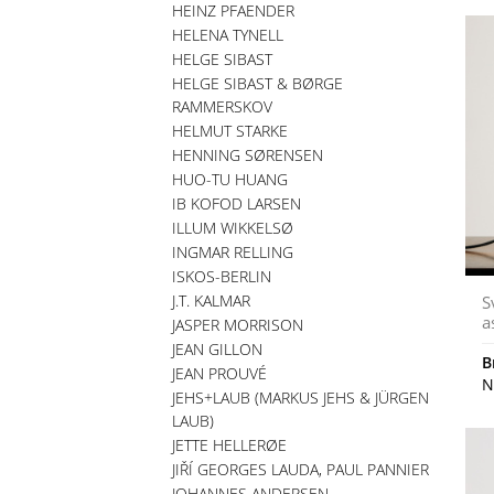
HEINZ PFAENDER
HELENA TYNELL
HELGE SIBAST
HELGE SIBAST & BØRGE
RAMMERSKOV
HELMUT STARKE
HENNING SØRENSEN
HUO-TU HUANG
IB KOFOD LARSEN
ILLUM WIKKELSØ
INGMAR RELLING
ISKOS-BERLIN
J.T. KALMAR
S
a
JASPER MORRISON
JEAN GILLON
B
JEAN PROUVÉ
N
JEHS+LAUB (MARKUS JEHS & JÜRGEN
LAUB)
JETTE HELLERØE
JIŘÍ GEORGES LAUDA, PAUL PANNIER
JOHANNES ANDERSEN