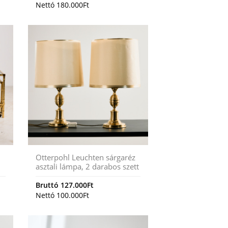
Nettó
180.000
Ft
Otterpohl Leuchten sárgaréz
asztali lámpa, 2 darabos szett
Bruttó
127.000
Ft
Nettó
100.000
Ft