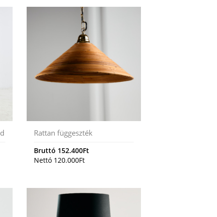
ód
Rattan függeszték
Bruttó
152.400
Ft
Nettó
120.000
Ft