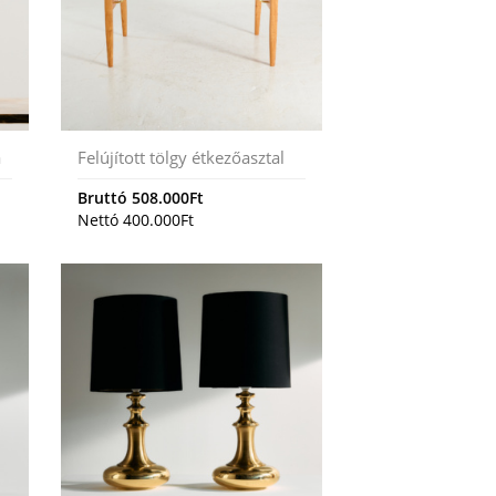
a
Felújított tölgy étkezőasztal
Bruttó
508.000
Ft
Nettó
400.000
Ft