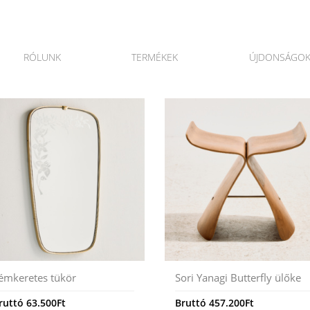
RÓLUNK
TERMÉKEK
ÚJDONSÁGO
émkeretes tükör
Sori Yanagi Butterfly ülőke
ruttó
63.500
Ft
Bruttó
457.200
Ft