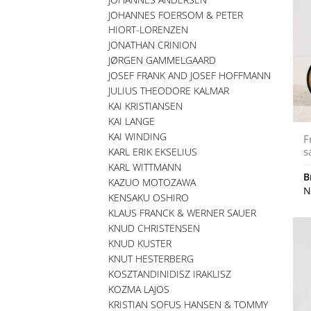
JOHANNES FOERSOM & PETER
HIORT-LORENZEN
JONATHAN CRINION
JØRGEN GAMMELGAARD
JOSEF FRANK AND JOSEF HOFFMANN
JULIUS THEODORE KALMAR
KAI KRISTIANSEN
KAI LANGE
KAI WINDING
F
s
KARL ERIK EKSELIUS
KARL WITTMANN
B
KAZUO MOTOZAWA
N
KENSAKU OSHIRO
KLAUS FRANCK & WERNER SAUER
KNUD CHRISTENSEN
KNUD KUSTER
KNUT HESTERBERG
KOSZTANDINIDISZ IRAKLISZ
KOZMA LAJOS
KRISTIAN SOFUS HANSEN & TOMMY