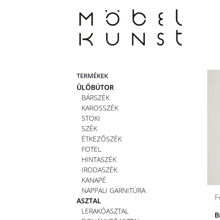
Skip
to
content
TERMÉKEK
ÜLŐBÚTOR
BÁRSZÉK
KAROSSZÉK
STOKI
SZÉK
ÉTKEZŐSZÉK
FOTEL
HINTASZÉK
IRODASZÉK
KANAPÉ
NAPPALI GARNITÚRA
F
ASZTAL
LERAKÓASZTAL
B