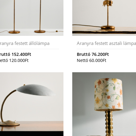
ranyra festett állólámpa
Aranyra festett asztali lámp
ruttó
152.400
Ft
Bruttó
76.200
Ft
ettó
120.000
Ft
Nettó
60.000
Ft