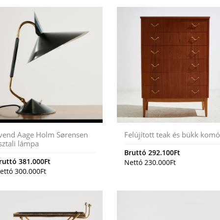
vend Aage Holm Sørensen
Felújított teak és bükk kom
sztali lámpa
Bruttó
292.100
Ft
ruttó
381.000
Ft
Nettó
230.000
Ft
ettó
300.000
Ft