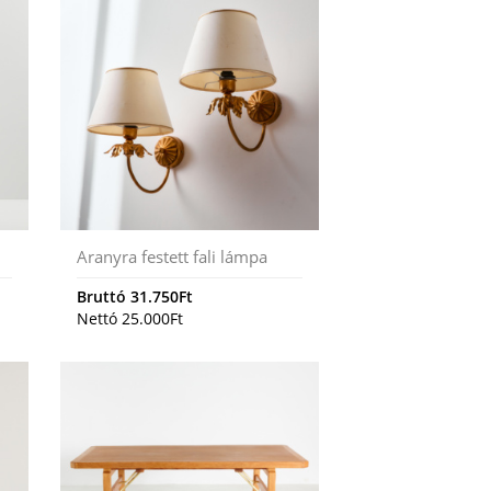
Aranyra festett fali lámpa
Bruttó
31.750
Ft
Nettó
25.000
Ft