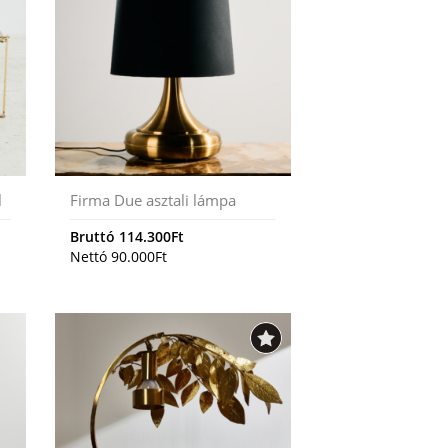
l
Firma Due asztali lámpa
Bruttó
114.300
Ft
Nettó
90.000
Ft