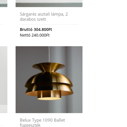
Sárgaréz asztali lámpa, 2
darabos szett
Bruttó
304.800
Ft
Nettó
240.000
Ft
Belux Type 1090 Ballet
függeszték