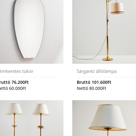
émkeretes tükör
Sárgaréz állólámpa
ruttó
76.200
Ft
Bruttó
101.600
Ft
ettó
60.000
Ft
Nettó
80.000
Ft