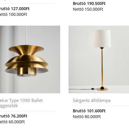
Bruttó
190.500
Ft
ruttó
127.000
Ft
Nettó
150.000
Ft
ettó
100.000
Ft
elux Type 1090 Ballet
Sárgaréz állólámpa
üggeszték
Bruttó
101.600
Ft
ruttó
76.200
Ft
Nettó
80.000
Ft
ettó
60.000
Ft