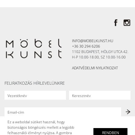
INFO@MOBELKUNST.HU
+36 30 294 6206
1102 BUDAPEST, HÖLGY UTCA 42.
H-P 10.00-18.00, SZ 10.00-16.00
ADATVÉDELMI NYILATKOZAT
FELIRATKOZÁS HÍRLEVELÜNKRE
Ez a weboldal sütiket használ, hogy
biztonságos böngészés mellett a legjobb
felhasználói élményt nyújtsa. A gombra
RENDBEN