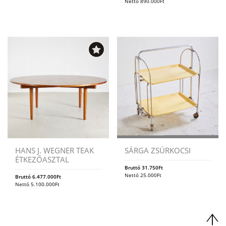
Nettó
890.000
Ft
HANS J. WEGNER TEAK
SÁRGA ZSÚRKOCSI
ÉTKEZŐASZTAL
Bruttó
31.750
Ft
Nettó
25.000
Ft
Bruttó
6.477.000
Ft
Nettó
5.100.000
Ft