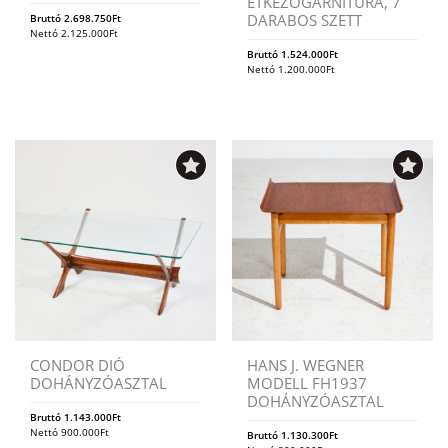
ÉTKEZŐGARNITÚRA, 7
DARABOS SZETT
Bruttó
2.698.750
Ft
Nettó
2.125.000
Ft
Bruttó
1.524.000
Ft
Nettó
1.200.000
Ft
CONDOR DIÓ
HANS J. WEGNER
DOHÁNYZÓASZTAL
MODELL FH1937
DOHÁNYZÓASZTAL
Bruttó
1.143.000
Ft
Nettó
900.000
Ft
Bruttó
1.130.300
Ft