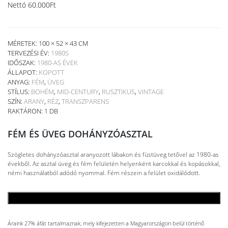
Nettó
60.000
Ft
MÉRETEK: 100 × 52 × 43 CM
TERVEZÉSI ÉV:
1980S
IDŐSZAK:
1980-AS ÉVEK
ÁLLAPOT:
KOPOTT
ANYAG:
FÉM
,
ÜVEG
STÍLUS:
BOHÉM
,
MID-CENTURY
,
RUSZTIKUS
,
VINTAGE
SZÍN:
ARANY
,
RÉZ
,
TRANSZPARENS
RAKTÁRON: 1 DB
FÉM ÉS ÜVEG DOHÁNYZÓASZTAL
Szögletes dohányzóasztal aranyozott lábakon és füstüveg tetővel az 1980-as
évekből. Az asztal üveg és fém felületén helyenként karcokkal és kopásokkal,
némi használatból adódó nyommal. Fém részein a felület oxidálódott.
KOSÁRBA TESZEM
Áraink 27% áfát tartalmaznak, mely kifejezetten a Magyarországon belül történő