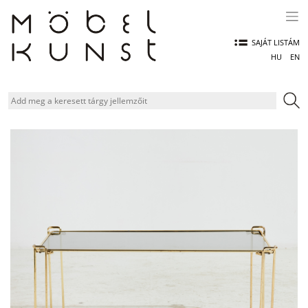
Skip
to
content
SAJÁT LISTÁM
HU
EN