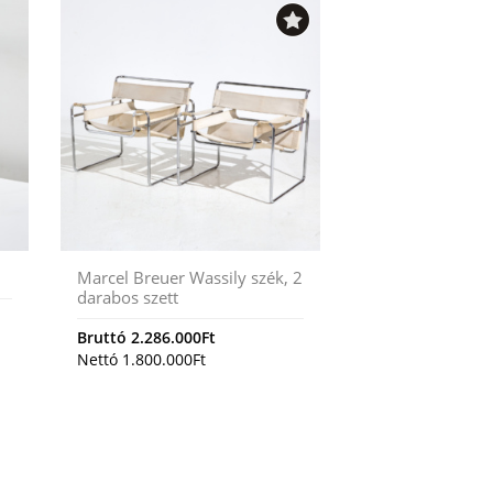
Marcel Breuer Wassily szék, 2
darabos szett
Bruttó
2.286.000
Ft
Nettó
1.800.000
Ft