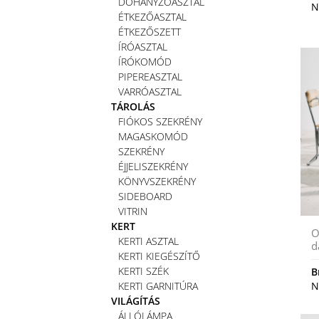
DOHÁNYZÓASZTAL
N
ÉTKEZŐASZTAL
ÉTKEZŐSZETT
ÍRÓASZTAL
ÍRÓKOMÓD
PIPEREASZTAL
VARRÓASZTAL
TÁROLÁS
FIÓKOS SZEKRÉNY
MAGASKOMÓD
SZEKRÉNY
ÉJJELISZEKRÉNY
KÖNYVSZEKRÉNY
SIDEBOARD
VITRIN
KERT
O
KERTI ASZTAL
d
KERTI KIEGÉSZÍTŐ
KERTI SZÉK
B
KERTI GARNITÚRA
N
VILÁGÍTÁS
ÁLLÓLÁMPA