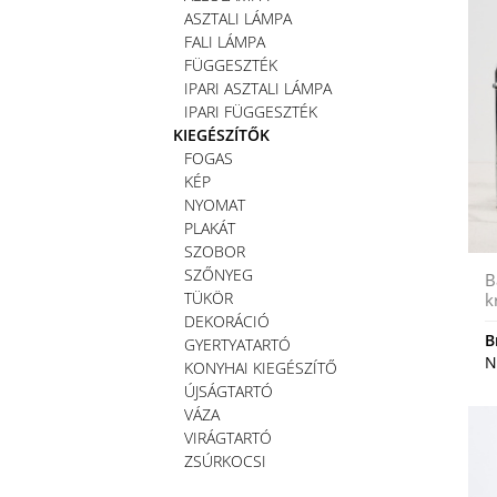
ASZTALI LÁMPA
FALI LÁMPA
FÜGGESZTÉK
IPARI ASZTALI LÁMPA
IPARI FÜGGESZTÉK
KIEGÉSZÍTŐK
FOGAS
KÉP
NYOMAT
PLAKÁT
SZOBOR
SZŐNYEG
B
TÜKÖR
k
DEKORÁCIÓ
B
GYERTYATARTÓ
N
KONYHAI KIEGÉSZÍTŐ
ÚJSÁGTARTÓ
VÁZA
VIRÁGTARTÓ
ZSÚRKOCSI