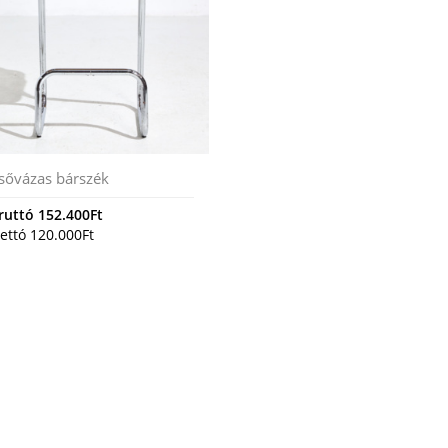
sővázas bárszék
ruttó
152.400
Ft
ettó
120.000
Ft