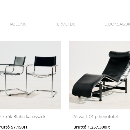
RÓLUNK
TERMÉKEK
ÚJDONSÁGO
sztrák Blaha karosszék
Alivar LC4 pihenőfotel
ruttó
57.150
Ft
Bruttó
1.257.300
Ft