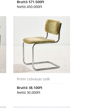
Bruttó
571.500
Ft
Nettó
450.000
Ft
Króm csővázas szék
Bruttó
38.100
Ft
Nettó
30.000
Ft