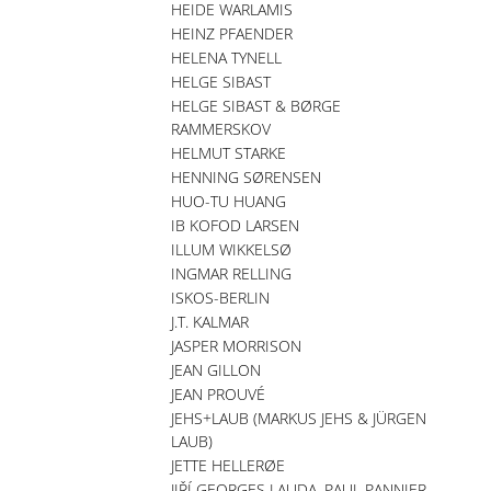
HEIDE WARLAMIS
HEINZ PFAENDER
HELENA TYNELL
HELGE SIBAST
HELGE SIBAST & BØRGE
RAMMERSKOV
HELMUT STARKE
HENNING SØRENSEN
HUO-TU HUANG
IB KOFOD LARSEN
ILLUM WIKKELSØ
INGMAR RELLING
ISKOS-BERLIN
J.T. KALMAR
JASPER MORRISON
JEAN GILLON
JEAN PROUVÉ
JEHS+LAUB (MARKUS JEHS & JÜRGEN
LAUB)
JETTE HELLERØE
JIŘÍ GEORGES LAUDA, PAUL PANNIER