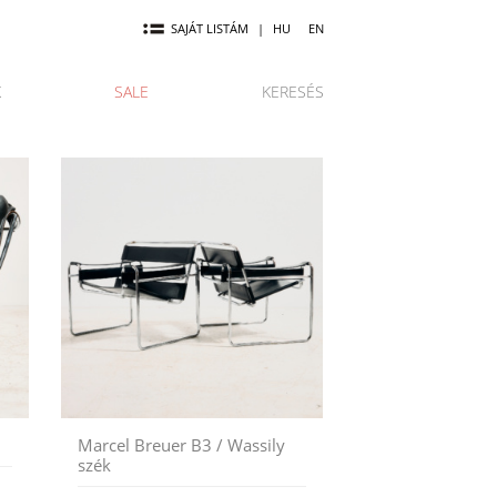
SAJÁT LISTÁM
|
HU
EN
K
SALE
KERESÉS
Marcel Breuer B3 / Wassily
szék