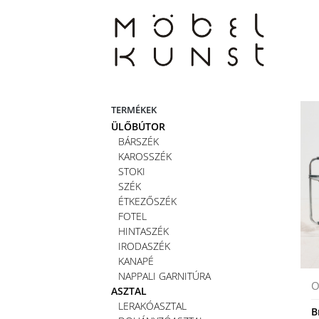
Skip
to
content
TERMÉKEK
ÜLŐBÚTOR
BÁRSZÉK
KAROSSZÉK
STOKI
SZÉK
ÉTKEZŐSZÉK
FOTEL
HINTASZÉK
IRODASZÉK
KANAPÉ
NAPPALI GARNITÚRA
O
ASZTAL
LERAKÓASZTAL
B