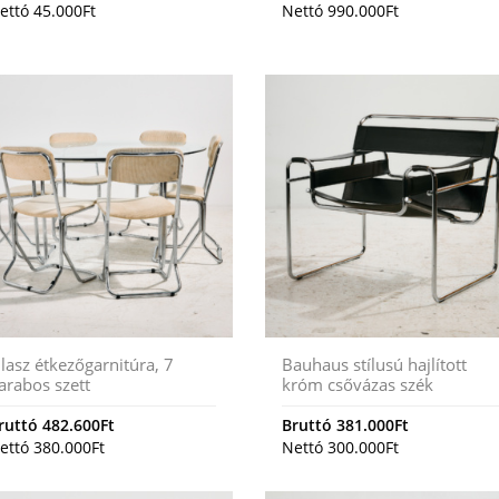
ettó
45.000
Ft
Nettó
990.000
Ft
lasz étkezőgarnitúra, 7
Bauhaus stílusú hajlított
arabos szett
króm csővázas szék
ruttó
482.600
Ft
Bruttó
381.000
Ft
ettó
380.000
Ft
Nettó
300.000
Ft