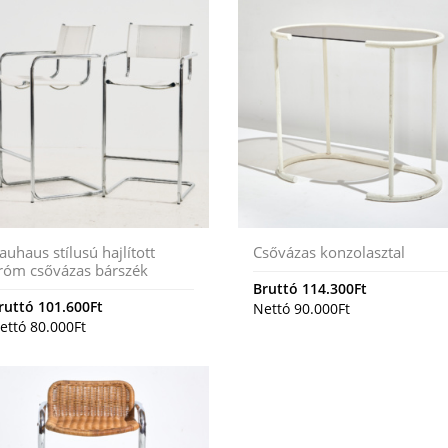
auhaus stílusú hajlított
Csővázas konzolasztal
róm csővázas bárszék
Bruttó
114.300
Ft
ruttó
101.600
Ft
Nettó
90.000
Ft
ettó
80.000
Ft