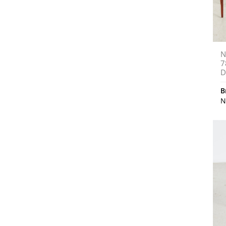
N
7
D
B
N