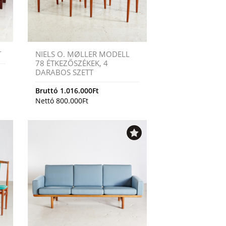
T
NIELS O. MØLLER MODELL
78 ÉTKEZŐSZÉKEK, 4
DARABOS SZETT
Bruttó
1.016.000
Ft
Nettó
800.000
Ft