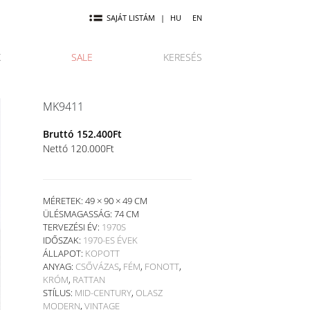
SAJÁT LISTÁM
|
HU
EN
K
SALE
KERESÉS
MK9411
Bruttó
152.400
Ft
Nettó
120.000
Ft
MÉRETEK: 49 × 90 × 49 CM
ÜLÉSMAGASSÁG:
74 CM
TERVEZÉSI ÉV:
1970S
IDŐSZAK:
1970-ES ÉVEK
ÁLLAPOT:
KOPOTT
ANYAG:
CSŐVÁZAS
,
FÉM
,
FONOTT
,
KRÓM
,
RATTAN
STÍLUS:
MID-CENTURY
,
OLASZ
MODERN
,
VINTAGE