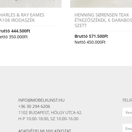
HARLES & RAY EAMES
HENNING SØRENSEN TEAK
A108 IRODASZÉK
ÉTKEZŐSZÉKEK, 6 DARABO
SZETT
ruttó
444.500
Ft
Bruttó
571.500
Ft
ettó
350.000
Ft
Nettó
450.000
Ft
INFO@MOBELKUNST.HU
FELI
+36 30 294 6206
1102 BUDAPEST, HÖLGY UTCA 42.
H-P 10.00-18.00, SZ 10.00-16.00
ADATVÉDELMI NYILATKOZAT