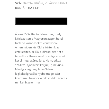
SZÍN:
BARNA
,
KRÓM
,
VILÁGOSBARNA
RAKTÁRON: 1 DB
KOSÁRBA TESZEM
Áraink 27% áfát tartalmaznak, mely
kifejezetten a Magyarországon belül
történő vásárlásokra vonatkozik.
Amennyiben külföldre történik az
értékesítés, az EU előírásai szerint a
termékek áfája a vevő országa szerint
kerül meghatározásra. Nemzetközi
szállítási ajánlatért kérjük, írj nekünk.
Mindig a legmegbízhatóbb és
legköltséghatékonyabb megoldást
keressük. További kérdéseiddel keress
minket bizalommal!