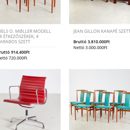
IELS O. MØLLER MODELL
JEAN GILLON KANAPÉ SZET
8 ÉTKEZŐSZÉKEK, 4
ARABOS SZETT
Bruttó
3.810.000
Ft
Nettó
3.000.000
Ft
ruttó
914.400
Ft
ettó
720.000
Ft