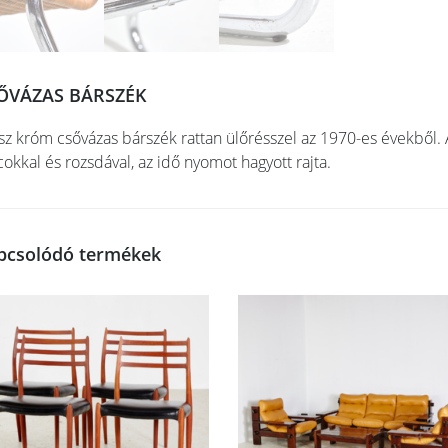
ŐVÁZAS BÁRSZÉK
sz króm csővázas bárszék rattan ülőrésszel az 1970-es évekből. 
cokkal és rozsdával, az idő nyomot hagyott rajta.
pcsolódó termékek