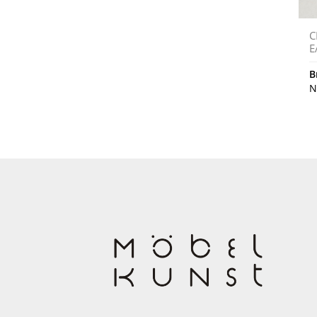
C
E
B
N