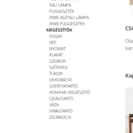
FALI LÁMPA
FÜGGESZTÉK
IPARI ASZTALI LÁMPA
IPARI FÜGGESZTÉK
CS
KIEGÉSZÍTŐK
FOGAS
Ola
KÉP
kar
NYOMAT
PLAKÁT
SZOBOR
SZŐNYEG
TÜKÖR
Ka
DEKORÁCIÓ
GYERTYATARTÓ
KONYHAI KIEGÉSZÍTŐ
ÚJSÁGTARTÓ
VÁZA
VIRÁGTARTÓ
ZSÚRKOCSI