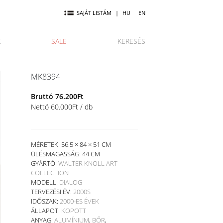
SAJÁT LISTÁM
|
HU
EN
K
SALE
KERESÉS
MK8394
Bruttó
76.200
Ft
Nettó
60.000
Ft
/ db
MÉRETEK: 56.5 × 84 × 51 CM
ÜLÉSMAGASSÁG:
44 CM
GYÁRTÓ:
WALTER KNOLL ART
COLLECTION
MODELL:
DIALOG
TERVEZÉSI ÉV:
2000S
IDŐSZAK:
2000-ES ÉVEK
ÁLLAPOT:
KOPOTT
ANYAG:
ALUMÍNIUM
,
BŐR
,