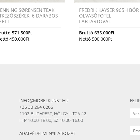
ENNING SØRENSEN TEAK
FREDRIK KAYSER 965H BŐR
TKEZŐSZÉKEK, 6 DARABOS
OLVASÓFOTEL
ZETT
LÁBTARTÓVAL
ruttó
571.500
Ft
Bruttó
635.000
Ft
ettó
450.000
Ft
Nettó
500.000
Ft
INFO@MOBELKUNST.HU
FELI
+36 30 294 6206
1102 BUDAPEST, HÖLGY UTCA 42.
H-P 10.00-18.00, SZ 10.00-16.00
ADATVÉDELMI NYILATKOZAT