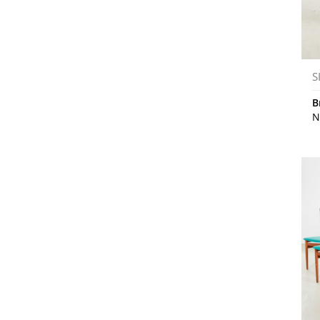
S
B
N