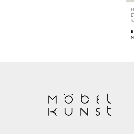
H
É
S
B
N