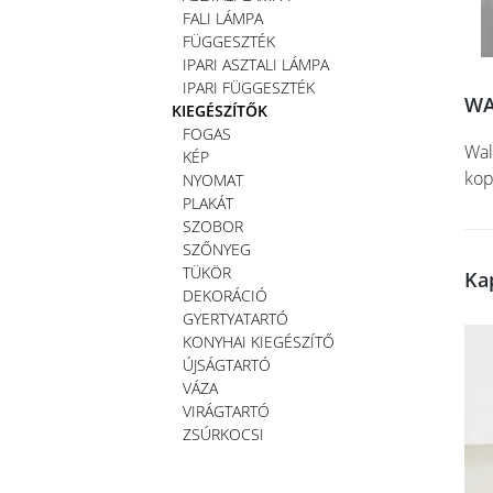
FALI LÁMPA
FÜGGESZTÉK
IPARI ASZTALI LÁMPA
IPARI FÜGGESZTÉK
WA
KIEGÉSZÍTŐK
FOGAS
Wal
KÉP
kop
NYOMAT
PLAKÁT
SZOBOR
SZŐNYEG
TÜKÖR
Ka
DEKORÁCIÓ
GYERTYATARTÓ
KONYHAI KIEGÉSZÍTŐ
ÚJSÁGTARTÓ
VÁZA
VIRÁGTARTÓ
ZSÚRKOCSI