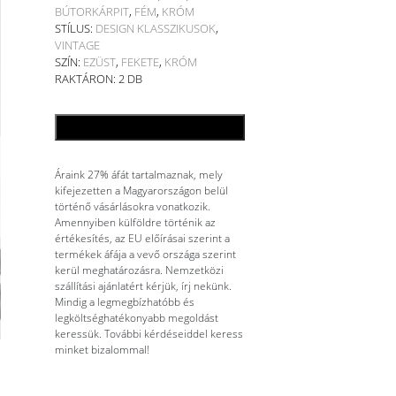
BÚTORKÁRPIT
,
FÉM
,
KRÓM
STÍLUS:
DESIGN KLASSZIKUSOK
,
VINTAGE
SZÍN:
EZÜST
,
FEKETE
,
KRÓM
RAKTÁRON: 2 DB
KOSÁRBA TESZEM
Áraink 27% áfát tartalmaznak, mely
kifejezetten a Magyarországon belül
történő vásárlásokra vonatkozik.
Amennyiben külföldre történik az
értékesítés, az EU előírásai szerint a
termékek áfája a vevő országa szerint
kerül meghatározásra. Nemzetközi
szállítási ajánlatért kérjük, írj nekünk.
Mindig a legmegbízhatóbb és
legköltséghatékonyabb megoldást
keressük. További kérdéseiddel keress
minket bizalommal!