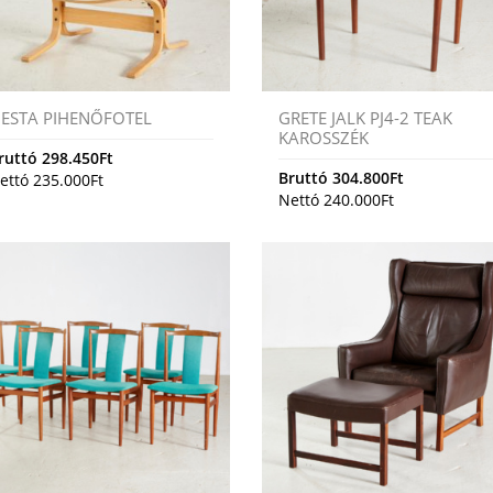
IESTA PIHENŐFOTEL
GRETE JALK PJ4-2 TEAK
KAROSSZÉK
ruttó
298.450
Ft
Bruttó
304.800
Ft
ettó
235.000
Ft
Nettó
240.000
Ft