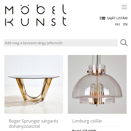
Skip
to
content
SAJÁT LISTÁM
HU
EN
Roger Sprunger sárgaréz
Limburg csillár
dohányzóasztal
Bruttó
228.600
Ft