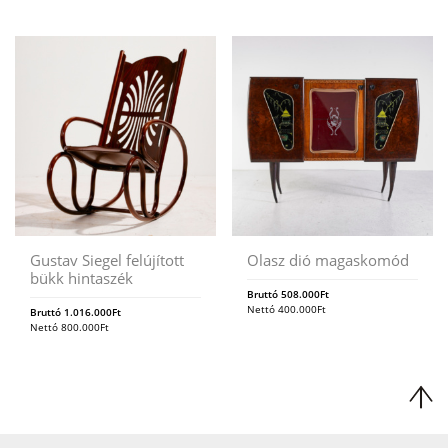
Gustav Siegel felújított
Olasz dió magaskomód
bükk hintaszék
Bruttó
508.000
Ft
Nettó
400.000
Ft
Bruttó
1.016.000
Ft
Nettó
800.000
Ft