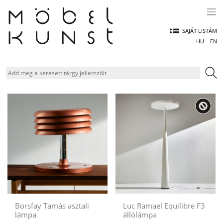
Skip
to
content
SAJÁT LISTÁM
HU
EN
Borsfay Tamás asztali
Luc Ramael Equilibre F3
lámpa
állólámpa