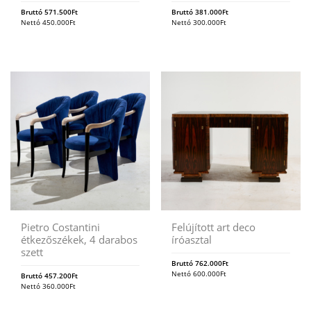
Bruttó
571.500
Ft
Bruttó
381.000
Ft
Nettó
450.000
Ft
Nettó
300.000
Ft
Pietro Costantini
Felújított art deco
étkezőszékek, 4 darabos
íróasztal
szett
Bruttó
762.000
Ft
Nettó
600.000
Ft
Bruttó
457.200
Ft
Nettó
360.000
Ft