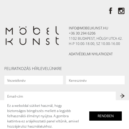
INFO@MOBELKUNST.HU
+36 30 294 6206
1102 BUDAPEST, HÖLGY UTCA 42.
H-P 10.00-18.00, SZ 10.00-16.00
ADATVÉDELMI NYILATKOZAT
FELIRATKOZÁS HÍRLEVELÜNKRE
Ez a weboldal sütiket használ, hogy
biztonságos böngészés mellett a legjobb
felhasználói élményt nyújtsa. A gombra
RENDBEN
kattintva ez a tájékoztató panel eltűnik, amivel
hozzájárulsz használatukhoz.