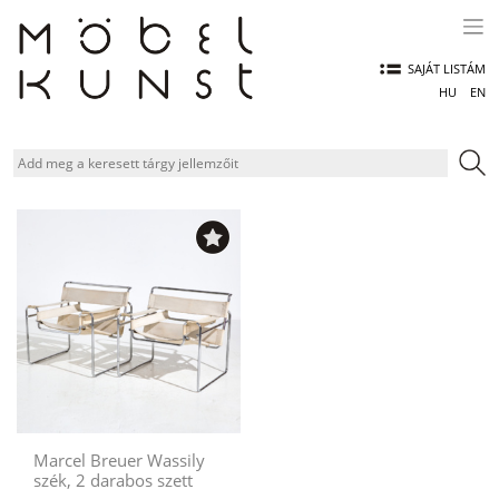
Skip
to
content
SAJÁT LISTÁM
HU
EN
Marcel Breuer Wassily
szék, 2 darabos szett