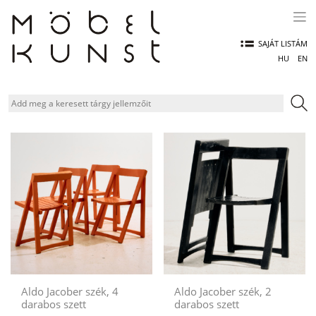
Skip
to
content
SAJÁT LISTÁM
HU
EN
Aldo Jacober szék, 4
Aldo Jacober szék, 2
darabos szett
darabos szett