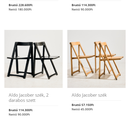
Bruttó
228.600
Ft
Bruttó
114.300
Ft
Nettó
180.000
Ft
Nettó
90.000
Ft
Aldo Jacober szék, 2
Aldo Jacober szék
darabos szett
Bruttó
57.150
Ft
Nettó
45.000
Ft
Bruttó
114.300
Ft
Nettó
90.000
Ft