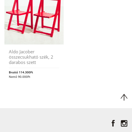
Aldo Jacober
összecsukható szék, 2
darabos szett
Bruttó
114.300
Ft
Nettó
90.000
Ft