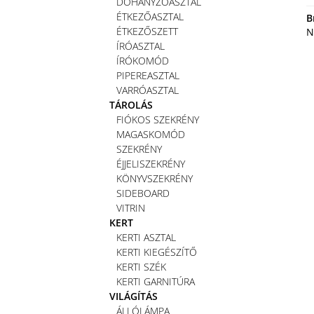
DOHÁNYZÓASZTAL
ÉTKEZŐASZTAL
B
ÉTKEZŐSZETT
N
ÍRÓASZTAL
ÍRÓKOMÓD
PIPEREASZTAL
VARRÓASZTAL
TÁROLÁS
FIÓKOS SZEKRÉNY
MAGASKOMÓD
SZEKRÉNY
ÉJJELISZEKRÉNY
KÖNYVSZEKRÉNY
SIDEBOARD
VITRIN
KERT
KERTI ASZTAL
KERTI KIEGÉSZÍTŐ
KERTI SZÉK
KERTI GARNITÚRA
VILÁGÍTÁS
ÁLLÓLÁMPA