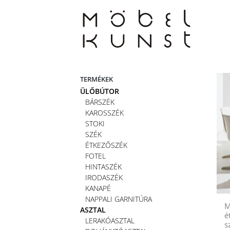
Skip
to
content
TERMÉKEK
ÜLŐBÚTOR
BÁRSZÉK
KAROSSZÉK
STOKI
SZÉK
ÉTKEZŐSZÉK
FOTEL
HINTASZÉK
IRODASZÉK
KANAPÉ
NAPPALI GARNITÚRA
M
ASZTAL
é
LERAKÓASZTAL
s