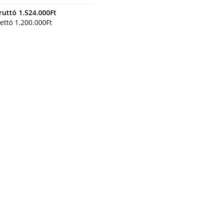
ruttó
1.524.000
Ft
ettó
1.200.000
Ft