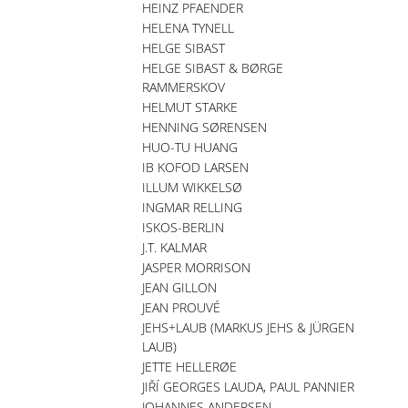
HEINZ PFAENDER
HELENA TYNELL
HELGE SIBAST
HELGE SIBAST & BØRGE
RAMMERSKOV
HELMUT STARKE
HENNING SØRENSEN
HUO-TU HUANG
IB KOFOD LARSEN
ILLUM WIKKELSØ
INGMAR RELLING
ISKOS-BERLIN
J.T. KALMAR
JASPER MORRISON
JEAN GILLON
JEAN PROUVÉ
JEHS+LAUB (MARKUS JEHS & JÜRGEN
LAUB)
JETTE HELLERØE
JIŘÍ GEORGES LAUDA, PAUL PANNIER
JOHANNES ANDERSEN