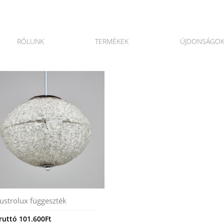
RÓLUNK
TERMÉKEK
ÚJDONSÁGO
ustrolux függeszték
ruttó
101.600
Ft