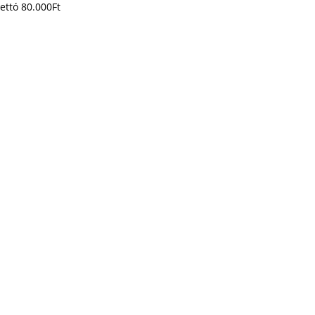
ettó
80.000
Ft