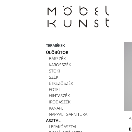
Skip
to
content
TERMÉKEK
ÜLŐBÚTOR
BÁRSZÉK
KAROSSZÉK
STOKI
SZÉK
ÉTKEZŐSZÉK
FOTEL
HINTASZÉK
IRODASZÉK
KANAPÉ
NAPPALI GARNITÚRA
A
ASZTAL
LERAKÓASZTAL
B