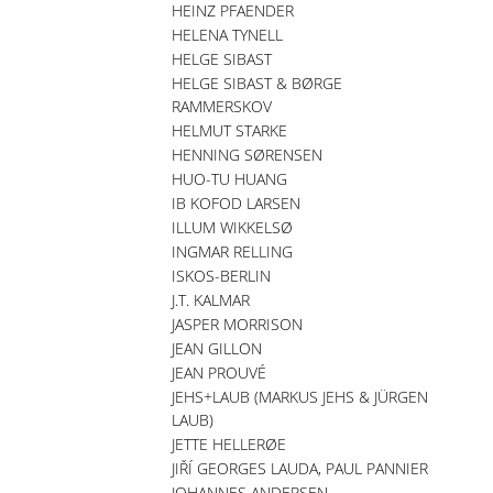
HEINZ PFAENDER
HELENA TYNELL
HELGE SIBAST
HELGE SIBAST & BØRGE
RAMMERSKOV
HELMUT STARKE
HENNING SØRENSEN
HUO-TU HUANG
IB KOFOD LARSEN
ILLUM WIKKELSØ
INGMAR RELLING
ISKOS-BERLIN
J.T. KALMAR
JASPER MORRISON
JEAN GILLON
JEAN PROUVÉ
JEHS+LAUB (MARKUS JEHS & JÜRGEN
LAUB)
JETTE HELLERØE
JIŘÍ GEORGES LAUDA, PAUL PANNIER
JOHANNES ANDERSEN