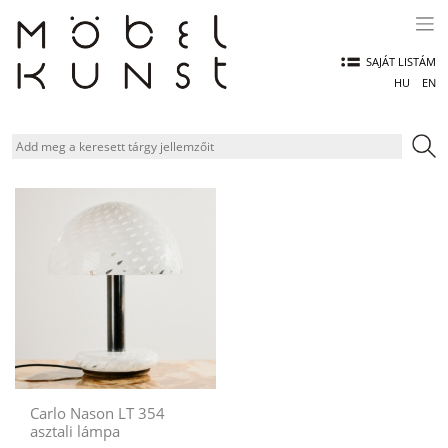
Skip
to
content
SAJÁT LISTÁM
HU
EN
Carlo Nason LT 354
asztali lámpa