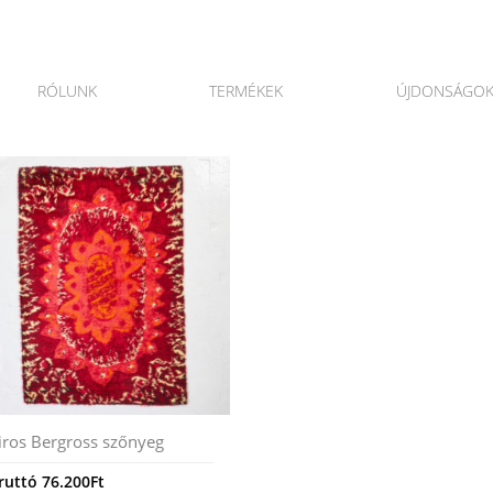
RÓLUNK
TERMÉKEK
ÚJDONSÁGO
iros Bergross szőnyeg
ruttó
76.200
Ft