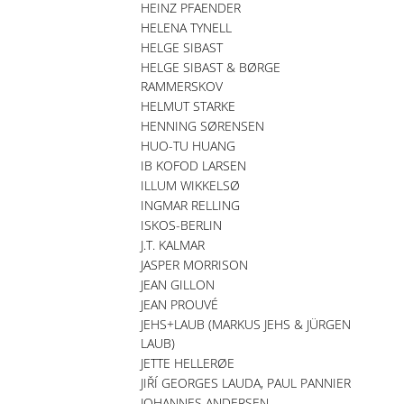
HEINZ PFAENDER
HELENA TYNELL
HELGE SIBAST
HELGE SIBAST & BØRGE
RAMMERSKOV
HELMUT STARKE
HENNING SØRENSEN
HUO-TU HUANG
IB KOFOD LARSEN
ILLUM WIKKELSØ
INGMAR RELLING
ISKOS-BERLIN
J.T. KALMAR
JASPER MORRISON
JEAN GILLON
JEAN PROUVÉ
JEHS+LAUB (MARKUS JEHS & JÜRGEN
LAUB)
JETTE HELLERØE
JIŘÍ GEORGES LAUDA, PAUL PANNIER
JOHANNES ANDERSEN