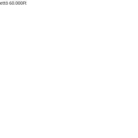
ettó
60.000
Ft