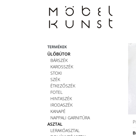
Skip
to
content
TERMÉKEK
ÜLŐBÚTOR
BÁRSZÉK
KAROSSZÉK
STOKI
SZÉK
ÉTKEZŐSZÉK
FOTEL
HINTASZÉK
IRODASZÉK
KANAPÉ
NAPPALI GARNITÚRA
P
ASZTAL
LERAKÓASZTAL
B