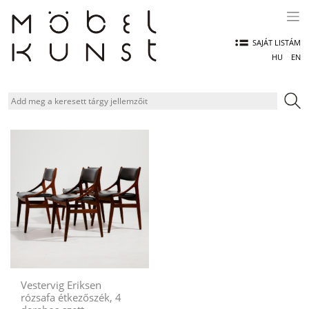
Skip
to
content
SAJÁT LISTÁM
HU
EN
Vestervig Eriksen
rózsafa étkezőszék, 4