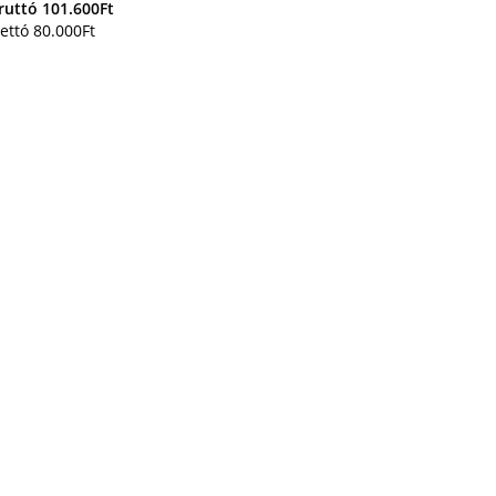
ruttó
101.600
Ft
ettó
80.000
Ft