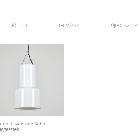
RÓLUNK
TERMÉKEK
ÚJDONSÁGO
unnel Svensson Soho
üggeszték