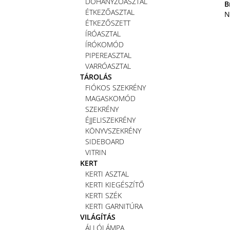
DOHÁNYZÓASZTAL
B
ÉTKEZŐASZTAL
N
ÉTKEZŐSZETT
ÍRÓASZTAL
ÍRÓKOMÓD
PIPEREASZTAL
VARRÓASZTAL
TÁROLÁS
FIÓKOS SZEKRÉNY
MAGASKOMÓD
SZEKRÉNY
ÉJJELISZEKRÉNY
KÖNYVSZEKRÉNY
SIDEBOARD
VITRIN
KERT
KERTI ASZTAL
KERTI KIEGÉSZÍTŐ
KERTI SZÉK
KERTI GARNITÚRA
VILÁGÍTÁS
ÁLLÓLÁMPA