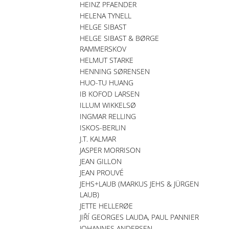
HEINZ PFAENDER
HELENA TYNELL
HELGE SIBAST
HELGE SIBAST & BØRGE
RAMMERSKOV
HELMUT STARKE
HENNING SØRENSEN
HUO-TU HUANG
IB KOFOD LARSEN
ILLUM WIKKELSØ
INGMAR RELLING
ISKOS-BERLIN
J.T. KALMAR
JASPER MORRISON
JEAN GILLON
JEAN PROUVÉ
JEHS+LAUB (MARKUS JEHS & JÜRGEN
LAUB)
JETTE HELLERØE
JIŘÍ GEORGES LAUDA, PAUL PANNIER
JOHANNES ANDERSEN