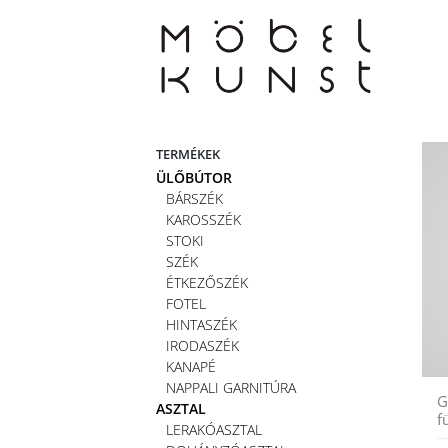
Skip
to
content
TERMÉKEK
ÜLŐBÚTOR
BÁRSZÉK
KAROSSZÉK
STOKI
SZÉK
ÉTKEZŐSZÉK
FOTEL
HINTASZÉK
IRODASZÉK
KANAPÉ
NAPPALI GARNITÚRA
G
ASZTAL
f
LERAKÓASZTAL