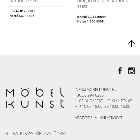
darabos szett
ülőgarnitúra, 3 darabos
szett
Bruttó
812.800
Ft
Nettó
640.000
Ft
Bruttó
2.032.000
Ft
Nettó
1.600.000
Ft
INFO@MOBELKUNST.HU
+36 30 294 6206
1102 BUDAPEST, HÖLGY UTCA 42.
H-P 10.00-18.00, SZ 10.00-16.00
ADATVÉDELMI NYILATKOZAT
FELIRATKOZÁS HÍRLEVELÜNKRE