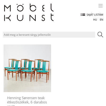
Skip
to
content
SAJÁT LISTÁM
HU
EN
Henning Sørensen teak
étkezőszékek, 6 darabos