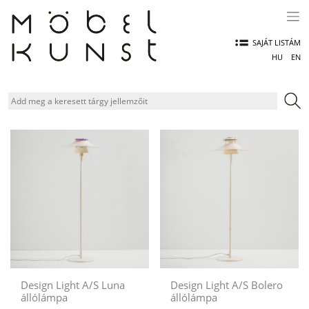
Skip
to
content
SAJÁT LISTÁM
HU
EN
Design Light A/S Luna
Design Light A/S Bolero
állólámpa
állólámpa