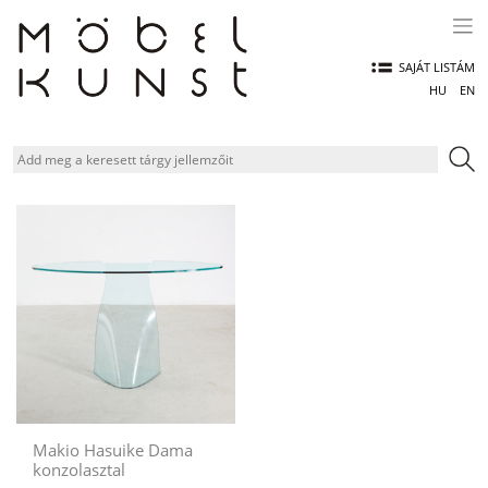
Skip
to
content
SAJÁT LISTÁM
HU
EN
Makio Hasuike Dama
konzolasztal