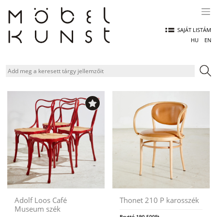
Skip
to
content
SAJÁT LISTÁM
HU
EN
Adolf Loos Café
Thonet 210 P karosszék
Museum szék
Bruttó
190.500
Ft