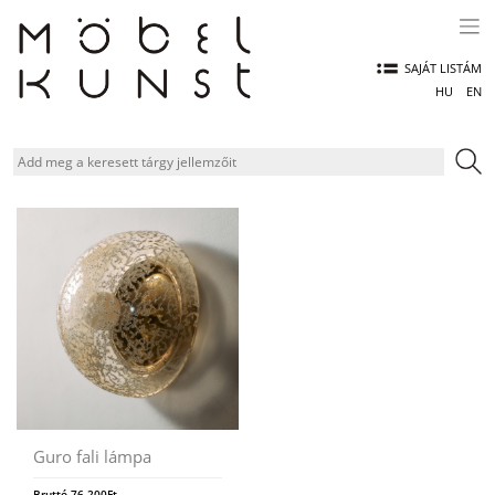
Skip
to
content
SAJÁT LISTÁM
HU
EN
Guro fali lámpa
Bruttó
76.200
Ft