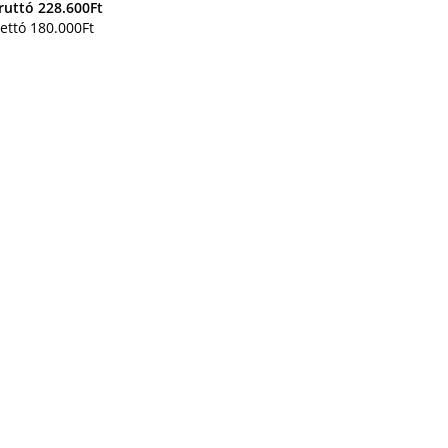
ruttó
228.600
Ft
ettó
180.000
Ft