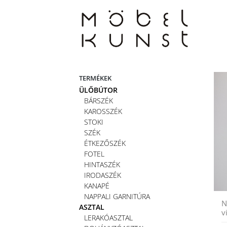
Skip
to
content
TERMÉKEK
ÜLŐBÚTOR
BÁRSZÉK
KAROSSZÉK
STOKI
SZÉK
ÉTKEZŐSZÉK
FOTEL
HINTASZÉK
IRODASZÉK
KANAPÉ
NAPPALI GARNITÚRA
N
ASZTAL
v
LERAKÓASZTAL