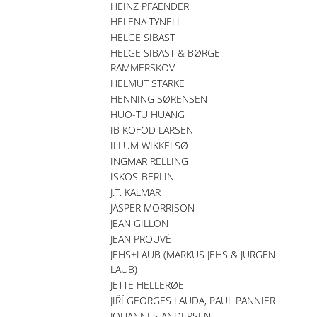
HEINZ PFAENDER
HELENA TYNELL
HELGE SIBAST
HELGE SIBAST & BØRGE
RAMMERSKOV
HELMUT STARKE
HENNING SØRENSEN
HUO-TU HUANG
IB KOFOD LARSEN
ILLUM WIKKELSØ
INGMAR RELLING
ISKOS-BERLIN
J.T. KALMAR
JASPER MORRISON
JEAN GILLON
JEAN PROUVÉ
JEHS+LAUB (MARKUS JEHS & JÜRGEN
LAUB)
JETTE HELLERØE
JIŘÍ GEORGES LAUDA, PAUL PANNIER
JOHANNES ANDERSEN