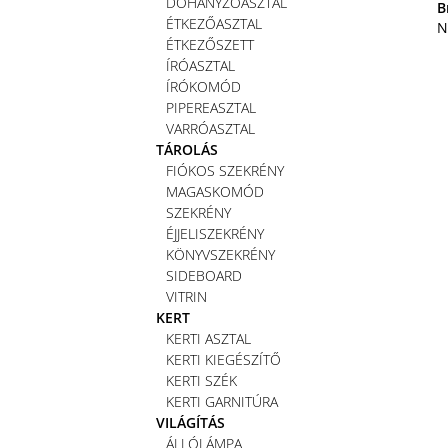
DOHÁNYZÓASZTAL
B
ÉTKEZŐASZTAL
N
ÉTKEZŐSZETT
ÍRÓASZTAL
ÍRÓKOMÓD
PIPEREASZTAL
VARRÓASZTAL
TÁROLÁS
FIÓKOS SZEKRÉNY
MAGASKOMÓD
SZEKRÉNY
ÉJJELISZEKRÉNY
KÖNYVSZEKRÉNY
SIDEBOARD
VITRIN
KERT
KERTI ASZTAL
KERTI KIEGÉSZÍTŐ
KERTI SZÉK
KERTI GARNITÚRA
VILÁGÍTÁS
ÁLLÓLÁMPA