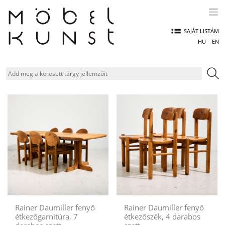
Skip
to
content
SAJÁT LISTÁM
HU
EN
Rainer Daumiller fenyő
Rainer Daumiller fenyő
étkezőgarnitúra, 7
étkezőszék, 4 darabos