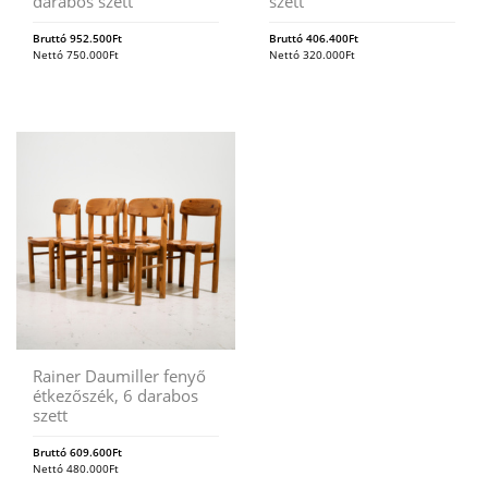
darabos szett
szett
Bruttó
952.500
Ft
Bruttó
406.400
Ft
Nettó
750.000
Ft
Nettó
320.000
Ft
Rainer Daumiller fenyő
étkezőszék, 6 darabos
szett
Bruttó
609.600
Ft
Nettó
480.000
Ft