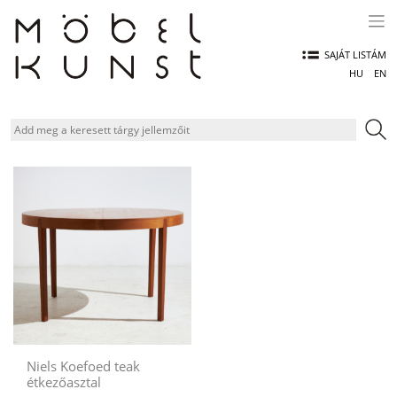
Skip
to
content
SAJÁT LISTÁM
HU
EN
Niels Koefoed teak
étkezőasztal