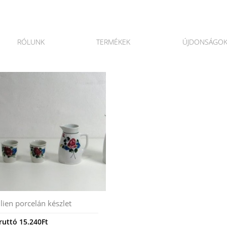
RÓLUNK
TERMÉKEK
ÚJDONSÁGO
ilien porcelán készlet
ruttó
15.240
Ft