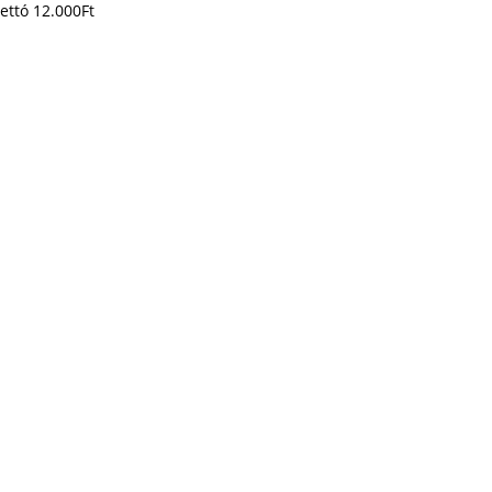
ettó
12.000
Ft