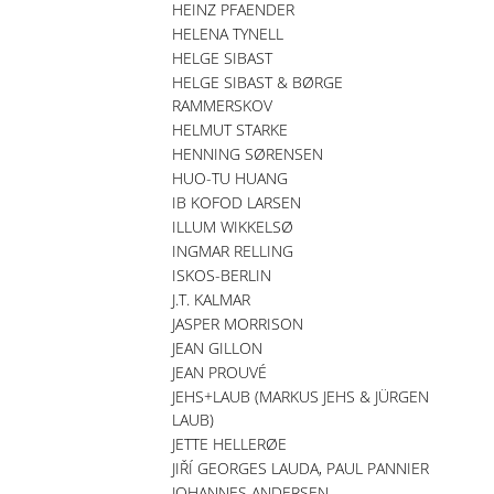
HEINZ PFAENDER
HELENA TYNELL
HELGE SIBAST
HELGE SIBAST & BØRGE
RAMMERSKOV
HELMUT STARKE
HENNING SØRENSEN
HUO-TU HUANG
IB KOFOD LARSEN
ILLUM WIKKELSØ
INGMAR RELLING
ISKOS-BERLIN
J.T. KALMAR
JASPER MORRISON
JEAN GILLON
JEAN PROUVÉ
JEHS+LAUB (MARKUS JEHS & JÜRGEN
LAUB)
JETTE HELLERØE
JIŘÍ GEORGES LAUDA, PAUL PANNIER
JOHANNES ANDERSEN