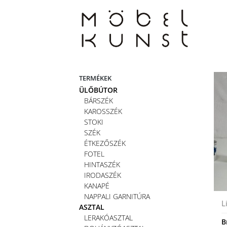
Skip
to
content
TERMÉKEK
ÜLŐBÚTOR
BÁRSZÉK
KAROSSZÉK
STOKI
SZÉK
ÉTKEZŐSZÉK
FOTEL
HINTASZÉK
IRODASZÉK
KANAPÉ
NAPPALI GARNITÚRA
L
ASZTAL
LERAKÓASZTAL
B