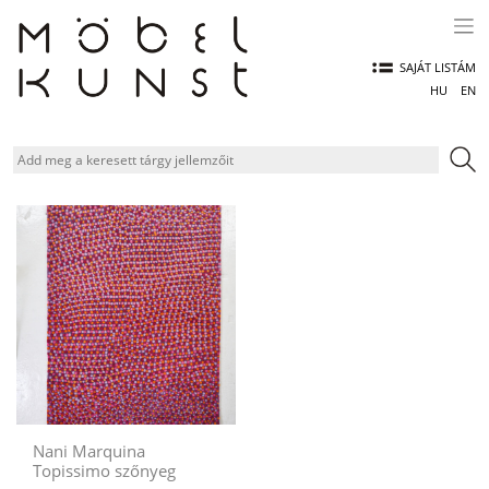
Skip
to
content
SAJÁT LISTÁM
HU
EN
Nani Marquina
Topissimo szőnyeg